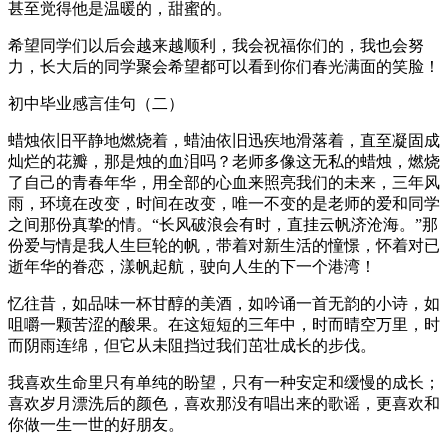
甚至觉得他是温暖的，甜蜜的。
希望同学们以后会越来越顺利，我会祝福你们的，我也会努
力，长大后的同学聚会希望都可以看到你们春光满面的笑脸！
初中毕业感言佳句（二）
蜡烛依旧平静地燃烧着，蜡油依旧迅疾地滑落着，直至凝固成
灿烂的花瓣，那是烛的血泪吗？老师多像这无私的蜡烛，燃烧
了自己的青春年华，用全部的心血来照亮我们的未来，三年风
雨，环境在改变，时间在改变，唯一不变的是老师的爱和同学
之间那份真挚的情。“长风破浪会有时，直挂云帆济沧海。”那
份爱与情是我人生巨轮的帆，带着对新生活的憧憬，怀着对已
逝年华的眷恋，漾帆起航，驶向人生的下一个港湾！
忆往昔，如品味一杯甘醇的美酒，如吟诵一首无韵的小诗，如
咀嚼一颗苦涩的酸果。在这短短的三年中，时而晴空万里，时
而阴雨连绵，但它从未阻挡过我们茁壮成长的步伐。
我喜欢生命里只有单纯的盼望，只有一种安定和缓慢的成长；
喜欢岁月漂洗后的颜色，喜欢那没有唱出来的歌谣，更喜欢和
你做一生一世的好朋友。