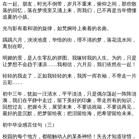
在一起。朋友，时光不倒带，岁月不重来，俯仰之间，那些散
落的回忆，落在梦境里又涌上来，而我们，已不再是当年懵懂
追夏的小孩。
光与影有着和谐的旋律，如梵婀玲上奏着的名曲。
踽踽六月，泱泱池度，华愔的街，理不清的梦，落花流水间，
离别在即。
明媚的景，是人生零乱的拼图。我辗转我的人生。为的，只是
让梦想不会趋于凄凉……我相信，六月后，我们依然在一起！
轻轻的我走了，正如我轻轻的来，我挥一挥衣袖，不带走一片
云彩……
初中三年，犹如一汪清水，平平淡淡，只是偶尔荡起一阵阵涟
漪，我们在平静中走过，留下美好的印象，带走所有的知识，
回想过去，把握今天，展望未来，不要说祝福，不要说再见，
最好的是沉默，把梦留给夜；把泪留给海，把希望留给未来。
初中毕业感言佳句（三）
校园的每个地方，都能触动人的某条神经！失去才知道珍惜，