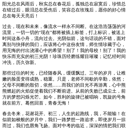
阳光总在风雨后，秋实总在春花后，孤独总在寂寞后，珍惜总
在错过后，眼泪总在受伤后，笑容总在玫瑰后，愿你的好心情
总在每天天亮后！
过去，现在和未来，像流水一样永不间断。在这浩浩荡荡的河
流里，一切一切的“现在”都将被插上标签，打上标识，被送上
时间这条小舟，流向过去。光阴似箭，这句话说的不错，面对
离别与抉择的我们，应该将心中这份友情，师生情珍藏于心，
用无悔的付出浇灌心中的希望！别了！我的母校！别了！我的
快乐而充实的初三光阴！珍珠历经磨练耀目璀璨；记忆经时间
冲洗，历久弥新。
那些过往的时光，已经随春风，缓缓飘过。三年的岁月，让稚
嫩的脸蛋变得成熟，稳重。只是，老师不间歇的辛勤，依然；
父母不间断的殷切，依然……而我们的目光不再游离，心中熊
熊燃起的火焰促使着我们不断前进。从前的失败已成尘土，前
方的梦想闪烁光芒。如今，胜利的旋律已被唱响，凯旋的号角
就在前方。蓦然回首，青春无悔！
春去冬来，花谢花开。初三，人生的起跑线，我，不能输！在
似箭如梭般的岁月中，我们一路梦想一路追求，即使岁月一掠
而过，我们也唇角飞扬。面对中考的临近，深深的情把我们联