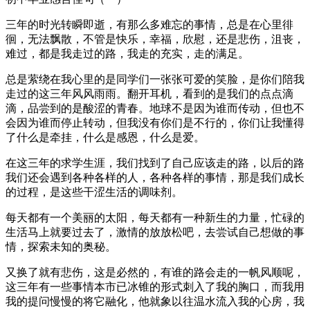
三年的时光转瞬即逝，有那么多难忘的事情，总是在心里徘
徊，无法飘散，不管是快乐，幸福，欣慰，还是悲伤，沮丧，
难过，都是我走过的路，我走的充实，走的满足。
总是萦绕在我心里的是同学们一张张可爱的笑脸，是你们陪我
走过的这三年风风雨雨。翻开耳机，看到的是我们的点点滴
滴，品尝到的是酸涩的青春。地球不是因为谁而传动，但也不
会因为谁而停止转动，但我没有你们是不行的，你们让我懂得
了什么是牵挂，什么是感恩，什么是爱。
在这三年的求学生涯，我们找到了自己应该走的路，以后的路
我们还会遇到各种各样的人，各种各样的事情，那是我们成长
的过程，是这些干涩生活的调味剂。
每天都有一个美丽的太阳，每天都有一种新生的力量，忙碌的
生活马上就要过去了，激情的放放松吧，去尝试自己想做的事
情，探索未知的奥秘。
又换了就有悲伤，这是必然的，有谁的路会走的一帆风顺呢，
这三年有一些事情本市已冰锥的形式刺入了我的胸口，而我用
我的提问慢慢的将它融化，他就象以往温水流入我的心房，我