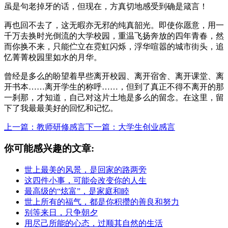
虽是句老掉牙的话，但现在，方真切地感受到确是箴言！
再也回不去了，这无暇亦无邪的纯真韶光。即使你愿意，用一
千万去换时光倒流的大学校园，重温飞扬奔放的四年青春，然
而你换不来，只能伫立在霓虹闪烁，浮华喧嚣的城市街头，追
忆菁菁校园里如水的月华。
曾经是多么的盼望着早些离开校园、离开宿舍、离开课堂、离
开书本……离开学生的称呼……，但到了真正不得不离开的那
一刹那，才知道，自己对这片土地是多么的留念。在这里，留
下了我最最美好的回忆和记忆。
上一篇：教师研修感言
下一篇：大学生创业感言
你可能感兴趣的文章:
世上最美的风景，是回家的路两旁
这四件小事，可能会改变你的人生
最高级的“炫富”，是家庭和睦
世上所有的福气，都是你积攒的善良和努力
别等来日，只争朝夕
用尽己所能的心态，过顺其自然的生活