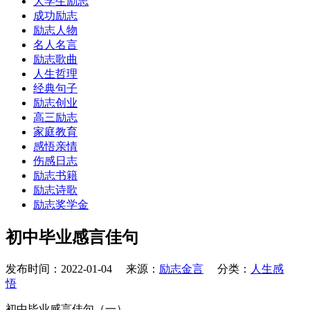
大学生励志
成功励志
励志人物
名人名言
励志歌曲
人生哲理
经典句子
励志创业
高三励志
家庭教育
感悟亲情
伤感日志
励志书籍
励志诗歌
励志奖学金
初中毕业感言佳句
发布时间：2022-01-04 来源：
励志金言
分类：
人生感
悟
初中毕业感言佳句（一）