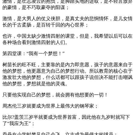
激情，是壮志凌云的抱负，是脚踏实地的进取，是不轻言放弃
的豪情，是不巧取豪夺的阳谋；
激情，是大男人的仗义侠胆，是真丈夫的悲悯情怀，是儿女情
长的千古柔肠，是百转千回的内心世界；
也许，中国太缺少激情四射的课堂，但是，我希望以后可以在
各种场合看到激情四射的人们。
第四堂课：“我有一个梦想！”
树苗长的旺不旺，主要靠的是内力即意愿，孩子的意愿来自于
他的梦想，他更愿意为自己的梦想行动。所以教育的核心在于
激发壮大他的梦想，什么话都可以跟孩子说但决不能打击嘲讽
他的梦想，梦想就是他的灵魂。
只要他实现自己的梦想，就会拥有他想要的一切！
周杰伦三岁就要成为世界上最伟大的钢琴家；
比尔?盖茨三岁半就要成为世界首富，因此他在九岁时就写下
了“我应为王”；
乔丹在小学时梦见自己会飞，立志成为最伟大的球员；