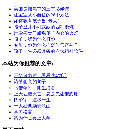
美国贵族高中的三堂必修课
让宝宝从小自信的28个方法
如何教育孩子当“老大”
孩子成才不可或缺的四种磨炼
用爱与责任点燃孩子内心的火焰
孩子，我为什么打你
女生，你为什么不沉住气奋斗？
孩子一生必须具备的六大精神软件
本站为你推荐的文章:
不想努力时，看看这4句话
诗情画意的句子
《借伞》，此生必看
上天让谁灭亡，总是先让他膨胀
四个字，道尽一生
十大经典励志歌曲
学习格言
我为什么要上大学