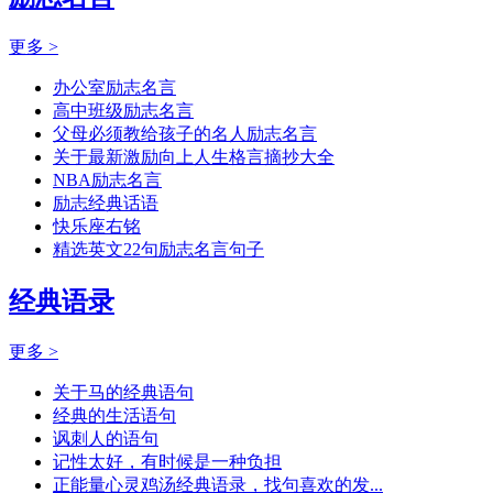
更多 >
办公室励志名言
高中班级励志名言
父母必须教给孩子的名人励志名言
关于最新激励向上人生格言摘抄大全
NBA励志名言
励志经典话语
快乐座右铭
精选英文22句励志名言句子
经典语录
更多 >
关于马的经典语句
经典的生活语句
讽刺人的语句
记性太好，有时候是一种负担
正能量心灵鸡汤经典语录，找句喜欢的发...