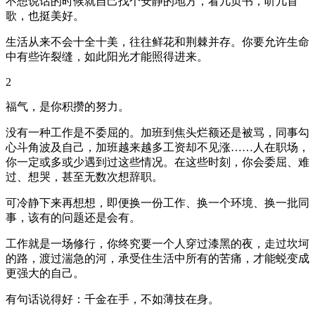
不想说话的时候就自己找个安静的地方，看几页书，听几首
歌，也挺美好。
生活从来不会十全十美，往往鲜花和荆棘并存。你要允许生命
中有些许裂缝，如此阳光才能照得进来。
2
福气，是你积攒的努力。
没有一种工作是不委屈的。加班到焦头烂额还是被骂，同事勾
心斗角波及自己，加班越来越多工资却不见涨……人在职场，
你一定或多或少遇到过这些情况。在这些时刻，你会委屈、难
过、想哭，甚至无数次想辞职。
可冷静下来再想想，即便换一份工作、换一个环境、换一批同
事，该有的问题还是会有。
工作就是一场修行，你终究要一个人穿过漆黑的夜，走过坎坷
的路，渡过湍急的河，承受住生活中所有的苦痛，才能蜕变成
更强大的自己。
有句话说得好：千金在手，不如薄技在身。