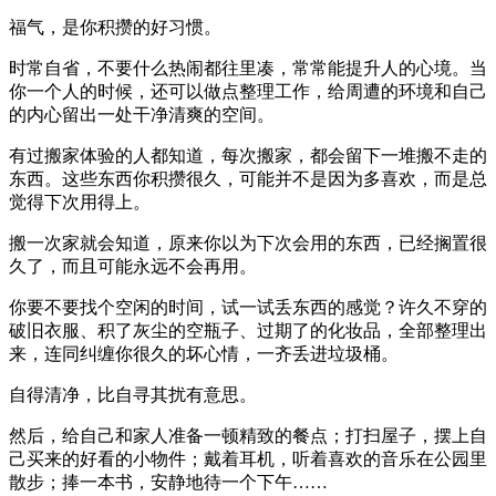
福气，是你积攒的好习惯。
时常自省，不要什么热闹都往里凑，常常能提升人的心境。当
你一个人的时候，还可以做点整理工作，给周遭的环境和自己
的内心留出一处干净清爽的空间。
有过搬家体验的人都知道，每次搬家，都会留下一堆搬不走的
东西。这些东西你积攒很久，可能并不是因为多喜欢，而是总
觉得下次用得上。
搬一次家就会知道，原来你以为下次会用的东西，已经搁置很
久了，而且可能永远不会再用。
你要不要找个空闲的时间，试一试丢东西的感觉？许久不穿的
破旧衣服、积了灰尘的空瓶子、过期了的化妆品，全部整理出
来，连同纠缠你很久的坏心情，一齐丢进垃圾桶。
自得清净，比自寻其扰有意思。
然后，给自己和家人准备一顿精致的餐点；打扫屋子，摆上自
己买来的好看的小物件；戴着耳机，听着喜欢的音乐在公园里
散步；捧一本书，安静地待一个下午……