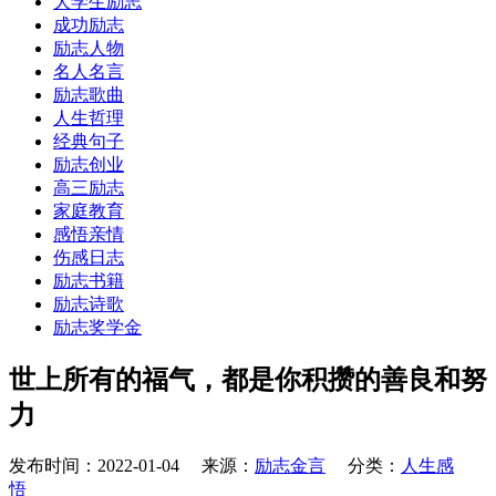
大学生励志
成功励志
励志人物
名人名言
励志歌曲
人生哲理
经典句子
励志创业
高三励志
家庭教育
感悟亲情
伤感日志
励志书籍
励志诗歌
励志奖学金
世上所有的福气，都是你积攒的善良和努
力
发布时间：2022-01-04 来源：
励志金言
分类：
人生感
悟