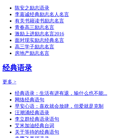
陈安之励志语录
李嘉诚经典励志名人名言
有关书籍读书励志名言
青春高三励志名言
激励上进励志名言2016
面对现实励志经典名言
高三学子励志名言
房地产励志名言
经典语录
更多 >
经典语录：生活有进有退，输什么也不能...
网络经典语句
早安心语：喜欢就会放肆，但爱就是克制
汪潮涌经典语录
李立群经典语录语句
艾米加油经典台词
关于等待的经典语句