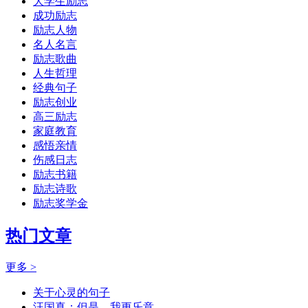
大学生励志
成功励志
励志人物
名人名言
励志歌曲
人生哲理
经典句子
励志创业
高三励志
家庭教育
感悟亲情
伤感日志
励志书籍
励志诗歌
励志奖学金
热门文章
更多 >
关于心灵的句子
汪国真：但是，我更乐意