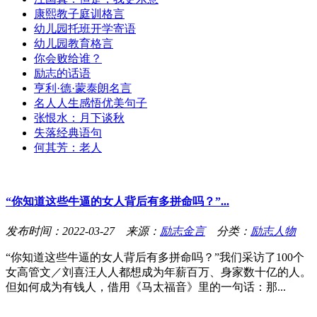
康熙教子庭训格言
幼儿园托班开学寄语
幼儿园教育格言
你会败给谁？
励志的话语
亨利·德·蒙泰朗名言
名人人生感悟优美句子
张恨水：月下谈秋
失落经典语句
何其芳：老人
“你知道这些牛逼的女人背后有多拼命吗？”...
发布时间：2022-03-27 来源：
励志金言
分类：
励志人物
“你知道这些牛逼的女人背后有多拼命吗？”我们采访了100个
女高管文／刘喜汪人人都想成为年薪百万、身家数十亿的人。
但如何成为有钱人，借用《马太福音》里的一句话：那...