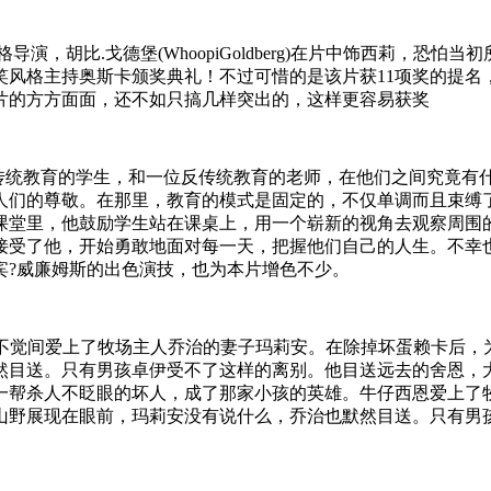
.斯皮尔伯格导演，胡比.戈德堡(WhoopiGoldberg)在片中饰西
笑风格主持奥斯卡颁奖典礼！不过可惜的是该片获11项奖的提名
片的方方面面，还不如只搞几样突出的，这样更容易获奖
电影简介：一群受传统教育的学生，和一位反传统教育的老师，在他们之
时人们的尊敬。在那里，教育的模式是固定的，不仅单调而且束
：在他的课堂里，他鼓励学生站在课桌上，用一个崭新的视角去观察
了他，开始勇敢地面对每一天，把握他们自己的人生。不幸也在这
宾?威廉姆斯的出色演技，也为本片增色不少。
恩，不知不觉间爱上了牧场主人乔治的妻子玛莉安。在除掉坏蛋赖卡
然目送。只有男孩卓伊受不了这样的离别。他目送远去的舍恩，大
一帮杀人不眨眼的坏人，成了那家小孩的英雄。牛仔西恩爱上了
山野展现在眼前，玛莉安没有说什么，乔治也默然目送。只有男