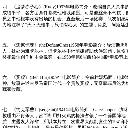
四、《追梦赤子心》(Rudy)1993年电影简介：改编自真
成绩平平，各方面条件都教他难以如愿。可是他丝毫不气馁，
员之中他根本没有出场的机会。直至最后一场比赛，队友们感
力地注释了“天下无难事，只怕有心人”的主题，肖恩．阿斯廷
五、《逃狱惊魂》(theDefiantOnes)1958年电影
人，处处为难卡尔林，但卡尔林不计前嫌帮助伙伴逃跑，且恢复
奖和最佳创作剧本金像奖，在1958年第8届西柏林国际电影节
六、《宾虚》(Ben-Hur)1959年电影简介：空前壮观
神。故事讲述古罗马帝国时代一个贵族宾虚，无辜获罪后沦为
藏家收藏。
七、《约克军曹》(sergeant)1941年电影简介：GaryC
教理由不肯杀人，然而却用打火鸡的枪法占领了一个德国阵地
质，主题发人深省，所以本片在二次世界大战刚发生的1941年推
利?古柏）、剪辑奖，另有最佳影片、男配角WalterBrennan