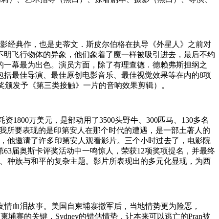
片热潮的外星电影经典作，也是史蒂文．斯皮尔伯格在执导《外星人》之前对
不明飞行物体的异象，他们象着了魔一样被吸引进去，最后不约
的一幕最为出色。演员方面，除了有理查德．德赖弗斯担纲之
到包括最佳导演、最佳原创电影音乐、最佳视觉效果等在内的8项
D，该奖颁发予《第三类接触》一片的音响效果剪辑）。
耗资1800万美元，是部动用了3500头野牛、300匹马、130多名
“我所要表现的是印第安人在那个时代的遭遇，是一部土著人的
上，他邀请了许多印第安人观看影片。三个小时过去了，电影院
63届奥斯卡评奖活动中一鸣惊人，荣获12项奖项提名，并最终
史、种族与和平的复杂主题。影片所表现出的多元化显现，为西
ithPran的友情血泪故事。美国自柬埔寨撤军后，当地情势更为险恶，
埔寨的关键，Sydney的错估情势，让本来可以逃亡的Pran被