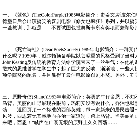
一、《紫色》(TheColorPurple)1985电影简介：史蒂文
德堡日后会出演搞笑的喜剧电影《修女也疯狂》系列，并以搞
一些教训，那就是－－不要试图包揽奥斯卡所有奖项而兼顾影
二、《死亡诗社》(DeadPoetsSociety)1989年
什么呢？1959年，威尔顿预备学院以它凝重的风格受到了当
JohnKeating反传统的教育方法给学院带来了一丝生气
散式的思维哲学在学生中引起了巨大的反响。渐渐地，一些人接受
项学院奖的题名，并且赢得了最佳电影原创剧本奖。另外，罗
三、原野奇侠(Shane)1953年电影简介：英勇的牛仔舍
马背。美丽的山野展现在眼前，玛莉安没有说什么，乔治也默
荡……返回页顶一个标准的西部英雄，帮一家新来的居民击退
风波，西恩若无其事地向乔治一家道别，跨上马背。当美丽的
来吧，西恩！”喊声在广袤无垠的原野上久久回荡……