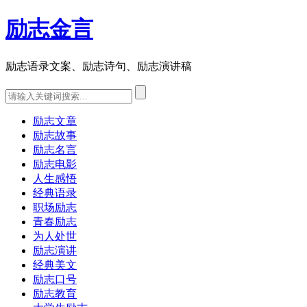
励志金言
励志语录文案、励志诗句、励志演讲稿
励志文章
励志故事
励志名言
励志电影
人生感悟
经典语录
职场励志
青春励志
为人处世
励志演讲
经典美文
励志口号
励志教育