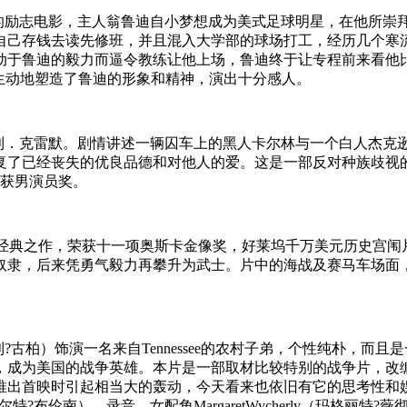
人真事的励志电影，主人翁鲁迪自小梦想成为美式足球明星，在他
自己存钱去读先修班，并且混入大学部的球场打工，经历几个寒
动于鲁迪的毅力而逼令教练让他上场，鲁迪终于让专程前来看他
生动地塑造了鲁迪的形象和精神，演出十分感人。
简介：导演斯坦利．克雷默。剧情讲述一辆囚车上的黑人卡尔林与一个
了已经丧失的优良品德和对他人的爱。这是一部反对种族歧视的优
上获男演员奖。
场面，电影经典之作，荣获十一项奥斯卡金像奖，好莱坞千万美元历史
奴隶，后来凭勇气毅力再攀升为武士。片中的海战及赛马车场面
ooper（加利?古柏）饰演一名来自Tennessee的农村子弟，个性
，成为美国的战争英雄。本片是一部取材比较特别的战争片，改
出首映时引起相当大的轰动，今天看来也依旧有它的思考性和娱乐性
（沃尔特?布伦南）、录音、女配角MargaretWycherly（玛