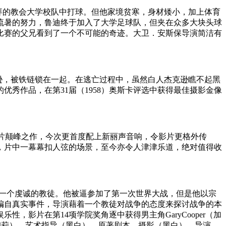
所崇拜的教会大学校队中打球。但他家境贫寒，身材矮小，加上体育
流暑的努力，鲁迪终于加入了大学足球队，但夹在众多大块头球
比赛的父兄看到了一个不可能的奇迹。大卫．安斯保导演简洁有
白人杰克逊，被铁链锁在一起。在逃亡过程中，虽然白人杰克逊瞧不起黑
秀作品，在第31届（1958）奥斯卡评选中获得最佳摄影金像
宫闱片颠峰之作，今次更首度配上新丽声音响，令影片更格外传
，片中一幕幕扣人弦的场景，至今亦令人津津乐道，绝对值得收
纯朴，而且是一个虔诚的教徒。他被逼参加了第一次世界大战，但是他以宗
编自真实事件，导演藉着一个教徒对战争的态度来探讨战争的本
，影片在第14项学院奖角逐中获得男主角GaryCooper（加
格丽特?薇彻莉）、艺术指导（黑白）、原著剧本、摄影（黑白）、导演、