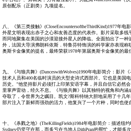
原创配乐（正剧类）九项提名。
八、《第三类接触》(CloseEncountersoftheThir
外星文明表现出赤子之心和友善态度的代表作。影片采取多线
而同地聚集在美国的沙漠迎接外星人的降临。全面拍出了一种
外，法国大导演弗朗科依斯．特鲁芬特饰演的科学家亦表现称职。
奥斯卡金像奖的提名，最终荣获1978年第届奥斯卡金像奖的最佳摄
九、《与狼共舞》(DanceswithWolves)1990年电影简
技术人员和400名临时演员的大型史诗式西部片。它也是美国
历史。”他坚持影片必须打上印第安语字幕，并且自信它必然
里掌声雷动，经久不息。《与狼共舞》以其独特的视角和内涵成
夺取了，令世界为之瞩目。凯文?斯科特纳大胆地采用了十几
部片注入了新鲜而强劲的活力，他复兴了一个片种，同时也使
十、《杀戮之地》(TheKillingFields)1984年电影简介
Sydney仍坚守在那，而多亏在当地人DithPran的帮忙，