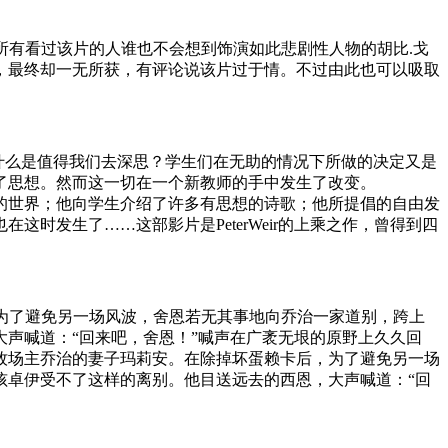
莉，恐怕当初所有看过该片的人谁也不会想到饰演如此悲剧性人物的胡比.戈
，最终却一无所获，有评论说该片过于情。不过由此也可以吸取
间究竟有什么是值得我们去深思？学生们在无助的情况下所做的决定又是
缚了思想。然而这一切在一个新教师的手中发生了改变。
周围的世界；他向学生介绍了许多有思想的诗歌；他所提倡的自由发
时发生了……这部影片是PeterWeir的上乘之作，曾得到四
后，为了避免另一场风波，舍恩若无其事地向乔治一家道别，跨上
声喊道：“回来吧，舍恩！”喊声在广袤无垠的原野上久久回
牧场主乔治的妻子玛莉安。在除掉坏蛋赖卡后，为了避免另一场
孩卓伊受不了这样的离别。他目送远去的西恩，大声喊道：“回