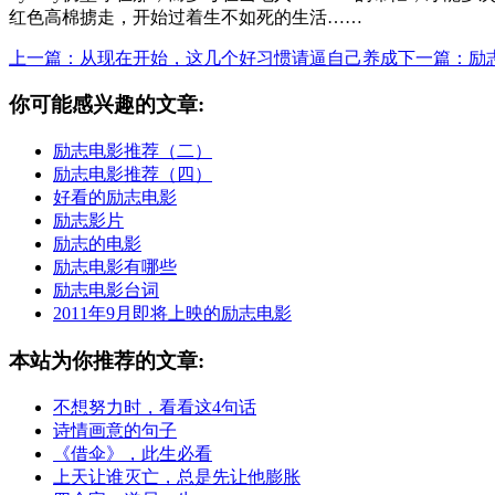
红色高棉掳走，开始过着生不如死的生活……
上一篇：从现在开始，这几个好习惯请逼自己养成
下一篇：励
你可能感兴趣的文章:
励志电影推荐（二）
励志电影推荐（四）
好看的励志电影
励志影片
励志的电影
励志电影有哪些
励志电影台词
2011年9月即将上映的励志电影
本站为你推荐的文章:
不想努力时，看看这4句话
诗情画意的句子
《借伞》，此生必看
上天让谁灭亡，总是先让他膨胀