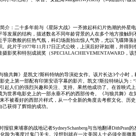
dKind)1977年电影简介：二十多年前与《星际大战》一齐掀起科幻
平等发展的结构，描述数名不同年龄背景的人在多个地方接触到
近乎宗教般的狂热气氛，科幻场面拍出惊人气势，尤以飞碟降落
此片于1977年11月17日正式公映，上演后好评如潮，并得
影奖和特别成就奖（SPECIALACHIEVEMENTAWAR
介：影片《与狼共舞》是凯文?斯科特纳的导演处女作。该片长达3个小时，
电影史上第一部配有印第安语字幕的影片。凯文?斯拉特纳认为：
会引起人们的强烈兴趣和关注、支持。果然他成功了。在首映式
为世界电影史上的一部永垂不朽的西部传奇。《与狼共舞》在第
年来不被看好的西部片样式，从一个全新的角度去考察文化、历
自己获得了辉煌的成功。
：描述纽约时报驻柬埔寨的战地记者SydneySchanberg与当地翻译D
才能多次化险为夷度过鬼门关卡。没想到就在一次美国人士必须全面撤离柬