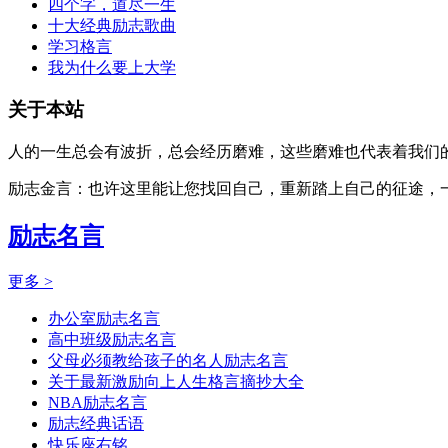
四个字，道尽一生
十大经典励志歌曲
学习格言
我为什么要上大学
关于本站
人的一生总会有波折，总会经历磨难，这些磨难也代表着我们的
励志金言：也许这里能让您找回自己，重新踏上自己的征途，
励志名言
更多 >
办公室励志名言
高中班级励志名言
父母必须教给孩子的名人励志名言
关于最新激励向上人生格言摘抄大全
NBA励志名言
励志经典话语
快乐座右铭