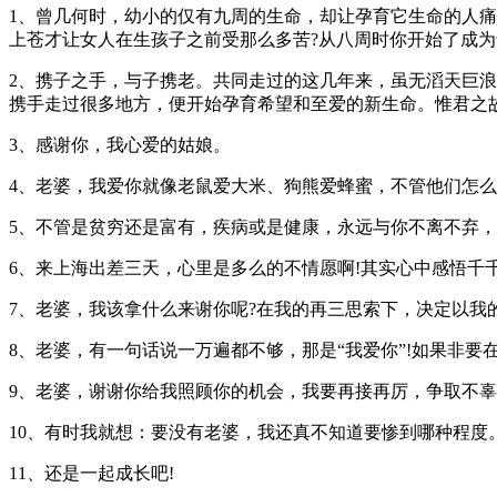
1、曾几何时，幼小的仅有九周的生命，却让孕育它生命的人痛
上苍才让女人在生孩子之前受那么多苦?从八周时你开始了成
2、携子之手，与子携老。共同走过的这几年来，虽无滔天巨
携手走过很多地方，便开始孕育希望和至爱的新生命。惟君之
3、感谢你，我心爱的姑娘。
4、老婆，我爱你就像老鼠爱大米、狗熊爱蜂蜜，不管他们怎么
5、不管是贫穷还是富有，疾病或是健康，永远与你不离不弃，
6、来上海出差三天，心里是多么的不情愿啊!其实心中感悟千
7、老婆，我该拿什么来谢你呢?在我的再三思索下，决定以我
8、老婆，有一句话说一万遍都不够，那是“我爱你”!如果非要
9、老婆，谢谢你给我照顾你的机会，我要再接再厉，争取不
10、有时我就想：要没有老婆，我还真不知道要惨到哪种程度
11、还是一起成长吧!