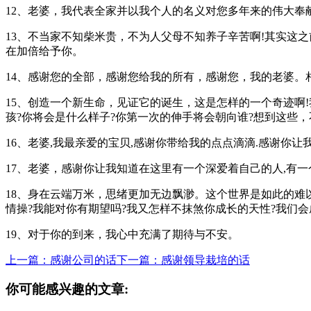
12、老婆，我代表全家并以我个人的名义对您多年来的伟大奉
13、不当家不知柴米贵，不为人父母不知养子辛苦啊!其实这
在加倍给予你。
14、感谢您的全部，感谢您给我的所有，感谢您，我的老婆
15、创造一个新生命，见证它的诞生，这是怎样的一个奇迹啊
孩?你将会是什么样子?你第一次的伸手将会朝向谁?想到这些
16、老婆,我最亲爱的宝贝,感谢你带给我的点点滴滴.感谢
17、老婆，感谢你让我知道在这里有一个深爱着自己的人,有一
18、身在云端万米，思绪更加无边飘渺。这个世界是如此的难
情操?我能对你有期望吗?我又怎样不抹煞你成长的天性?我们
19、对于你的到来，我心中充满了期待与不安。
上一篇：感谢公司的话
下一篇：感谢领导栽培的话
你可能感兴趣的文章: