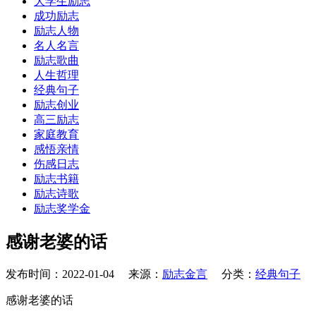
大学生励志
成功励志
励志人物
名人名言
励志歌曲
人生哲理
经典句子
励志创业
高三励志
家庭教育
感悟亲情
伤感日志
励志书籍
励志诗歌
励志奖学金
感谢老婆的话
发布时间：2022-01-04 来源：
励志金言
分类：
经典句子
感谢老婆的话