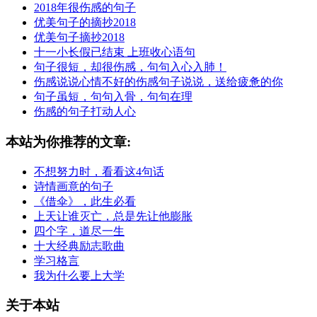
2018年很伤感的句子
优美句子的摘抄2018
优美句子摘抄2018
十一小长假已结束 上班收心语句
句子很短，却很伤感，句句入心入肺！
伤感说说心情不好的伤感句子说说，送给疲惫的你
句子虽短，句句入骨，句句在理
伤感的句子打动人心
本站为你推荐的文章:
不想努力时，看看这4句话
诗情画意的句子
《借伞》，此生必看
上天让谁灭亡，总是先让他膨胀
四个字，道尽一生
十大经典励志歌曲
学习格言
我为什么要上大学
关于本站