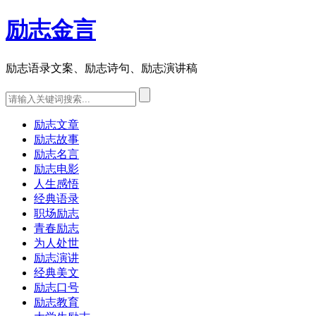
励志金言
励志语录文案、励志诗句、励志演讲稿
励志文章
励志故事
励志名言
励志电影
人生感悟
经典语录
职场励志
青春励志
为人处世
励志演讲
经典美文
励志口号
励志教育