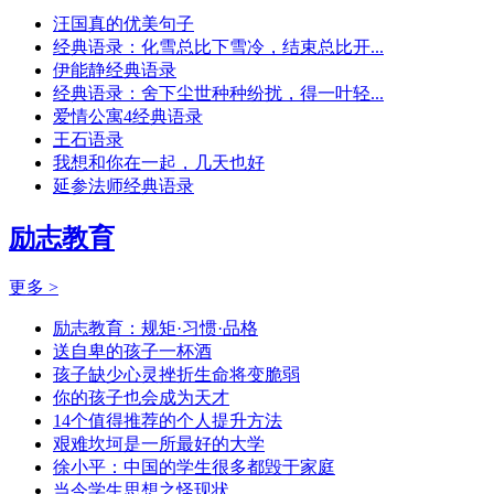
汪国真的优美句子
经典语录：化雪总比下雪冷，结束总比开...
伊能静经典语录
经典语录：舍下尘世种种纷扰，得一叶轻...
爱情公寓4经典语录
王石语录
我想和你在一起，几天也好
延参法师经典语录
励志教育
更多 >
励志教育：规矩·习惯·品格
送自卑的孩子一杯酒
孩子缺少心灵挫折生命将变脆弱
你的孩子也会成为天才
14个值得推荐的个人提升方法
艰难坎坷是一所最好的大学
徐小平：中国的学生很多都毁于家庭
当今学生思想之怪现状