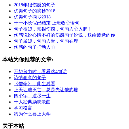
2018年很伤感的句子
优美句子的摘抄2018
优美句子摘抄2018
十一小长假已结束 上班收心语句
句子很短，却很伤感，句句入心入肺！
伤感说说心情不好的伤感句子说说，送给疲惫的你
句子虽短，句句入骨，句句在理
伤感的句子打动人心
本站为你推荐的文章:
不想努力时，看看这4句话
诗情画意的句子
《借伞》，此生必看
上天让谁灭亡，总是先让他膨胀
四个字，道尽一生
十大经典励志歌曲
学习格言
我为什么要上大学
关于本站