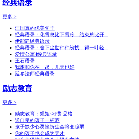
经典语录
更多 >
汪国真的优美句子
经典语录：化雪总比下雪冷，结束总比开...
伊能静经典语录
经典语录：舍下尘世种种纷扰，得一叶轻...
爱情公寓4经典语录
王石语录
我想和你在一起，几天也好
延参法师经典语录
励志教育
更多 >
励志教育：规矩·习惯·品格
送自卑的孩子一杯酒
孩子缺少心灵挫折生命将变脆弱
你的孩子也会成为天才