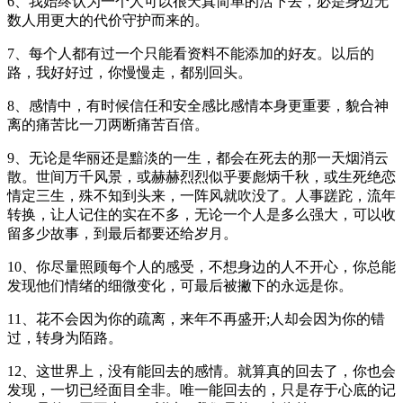
6、我始终认为一个人可以很天真简单的活下去，必是身边无
数人用更大的代价守护而来的。
7、每个人都有过一个只能看资料不能添加的好友。以后的
路，我好好过，你慢慢走，都别回头。
8、感情中，有时候信任和安全感比感情本身更重要，貌合神
离的痛苦比一刀两断痛苦百倍。
9、无论是华丽还是黯淡的一生，都会在死去的那一天烟消云
散。世间万千风景，或赫赫烈烈似乎要彪炳千秋，或生死绝恋
情定三生，殊不知到头来，一阵风就吹没了。人事蹉跎，流年
转换，让人记住的实在不多，无论一个人是多么强大，可以收
留多少故事，到最后都要还给岁月。
10、你尽量照顾每个人的感受，不想身边的人不开心，你总能
发现他们情绪的细微变化，可最后被撇下的永远是你。
11、花不会因为你的疏离，来年不再盛开;人却会因为你的错
过，转身为陌路。
12、这世界上，没有能回去的感情。就算真的回去了，你也会
发现，一切已经面目全非。唯一能回去的，只是存于心底的记