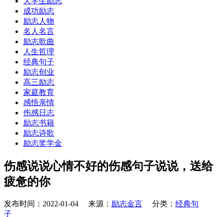
大学生励志
成功励志
励志人物
名人名言
励志歌曲
人生哲理
经典句子
励志创业
高三励志
家庭教育
感悟亲情
伤感日志
励志书籍
励志诗歌
励志奖学金
伤感说说心情不好的伤感句子说说，送给
疲惫的你
发布时间：2022-01-04 来源：
励志金言
分类：
经典句
子