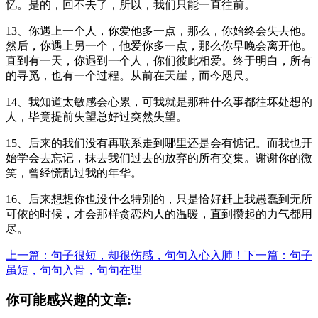
忆。是的，回不去了，所以，我们只能一直往前。
13、你遇上一个人，你爱他多一点，那么，你始终会失去他。
然后，你遇上另一个，他爱你多一点，那么你早晚会离开他。
直到有一天，你遇到一个人，你们彼此相爱。终于明白，所有
的寻觅，也有一个过程。从前在天崖，而今咫尺。
14、我知道太敏感会心累，可我就是那种什么事都往坏处想的
人，毕竟提前失望总好过突然失望。
15、后来的我们没有再联系走到哪里还是会有惦记。而我也开
始学会去忘记，抹去我们过去的放弃的所有交集。谢谢你的微
笑，曾经慌乱过我的年华。
16、后来想想你也没什么特别的，只是恰好赶上我愚蠢到无所
可依的时候，才会那样贪恋灼人的温暖，直到攒起的力气都用
尽。
上一篇：句子很短，却很伤感，句句入心入肺！
下一篇：句子
虽短，句句入骨，句句在理
你可能感兴趣的文章: