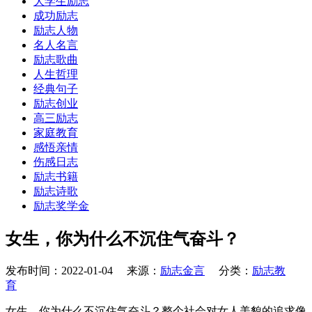
大学生励志
成功励志
励志人物
名人名言
励志歌曲
人生哲理
经典句子
励志创业
高三励志
家庭教育
感悟亲情
伤感日志
励志书籍
励志诗歌
励志奖学金
女生，你为什么不沉住气奋斗？
发布时间：2022-01-04 来源：
励志金言
分类：
励志教
育
女生，你为什么不沉住气奋斗？整个社会对女人美貌的追求像