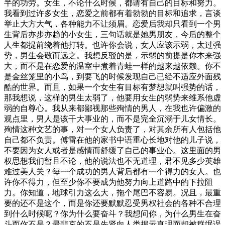
半的功劳。女生，不论什么时候，都请有自己的目标和努力。
我看到过许多女生，恋爱之前都有着勃勃的目标和追求，言谈
举止大方大气，各种能力不让须眉。恋爱后我却只看到一个男
生背后亦步亦趋的小女生，三句话就是她男朋友，今后的整个
人生都提前绕着他打转。也许你会说，女人应该示弱，太过强
势，男生会敬而远之。我想反驳的是，示弱的前提是你本来强
大，而不是在恋爱的温室中煮着青蛙一样的越来越依赖。你不
是金丝笼里的小鸟，到要飞的时候发现自己已经不适应外面残
酷的世界。而且，如果一个女生有目标有梦想就叫强势的话，
那我想说，这样的男生太弱了，他要用女生的弱势来维系他虚
弱的自尊心。我从来都鄙视那些殉情的男人，在我也许偏激的
观点里，男人是该干大事业的，而不是完全沉溺于儿女情长。
殉情这种文艺的事，对一个女人负责了，对其余所有人包括他
自己都不负责。傅雷在他的家书中语重心长地对他的儿子说，
不要因为女人或者是感情而舒缓了自己的事业心。这里面的男
权思想我们暂且不论，他的说法也不无道理，君不见多少英雄
难过美人关？每一个成功的男人背后都有一个得力的女人。也
许你不得力，但至少你不要成为他努力向上道路中的下拉阻
力。你知道，地球引力这么大，拖个尾巴不容易。况且，最重
要的还不是这个，而是你还要默默忍受男权社会的各种不合理
到什么时候呢？你为什么要奋斗？我想问你，为什么男生在奋
斗而你不是？最悲哀的不是先贤向人类揭示真理而却被群氓误