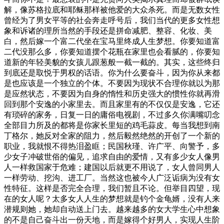
解，像苏格拉底和耶稣那样被他爱的大众杀死。而是无数女性
曾经为了男女平等的社会奔走呼号后，我们当代的更多女性想
象和诉诸的理所当然的手段还是拼命减肥、整容、化妆、美
白，然后嫁一个富二代坐在宝马里终成人生梦想。你要知道富
二代没那么多，你要知道摆个花瓶在家里也会看腻的，你要知
道新的年轻美貌的女孩儿跟葱般一截一截的。其实，这些终归
到底还是取悦于男权的话语。你为什么要奋斗，因为你从来都
是也应该是一个独立的个体。不要因为现状不合理你就以为那
是应然状态，不要因为自身的惰性和历史强大的惯性你就再滑
回到那个安逸的小家里去。而且家里有的不仅仅是安逸，它还
有琐碎的家务，日复一日的庸俗电视剧，不过多久你满嘴叨念
全部目力所及的都将是你家长里短的鸡毛蒜皮。每当我想到南
丁格尔，她反对全家的阻力，然后毅然绝然的开创了一个新的
职业，我就恨不得热泪盈眶；民国秋瑾、许广平、向警予，多
少女子冲破世俗的偏见，追求自由的爱情，又有多少女人像男
人一样救国家于危难；建国以后就更不用说了，女人曾同男人
一样劳动、挖沟、进工厂。当然这也被今人广泛诟病为没有女
性特征。这样是否完全合理，我们暂且不论。但举目四望，现
在的女人呢？太多女人人生的梦想就是钓个金龟婿，没有人来
潜规则她，她却自动送上门去。越来越多的女大学生心中想象
的不是自己奋斗出一份天地，而是嫁得个好男人，实现人生阶