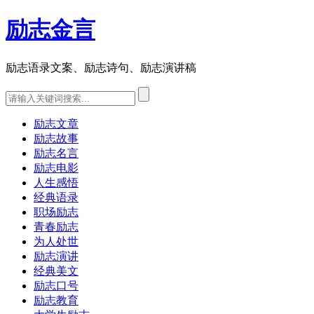
励志金言
励志语录文案、励志诗句、励志演讲稿
励志文章
励志故事
励志名言
励志电影
人生感悟
经典语录
职场励志
青春励志
为人处世
励志演讲
经典美文
励志口号
励志教育