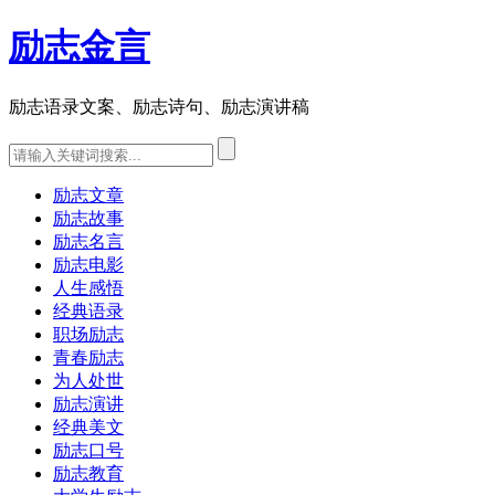
励志金言
励志语录文案、励志诗句、励志演讲稿
励志文章
励志故事
励志名言
励志电影
人生感悟
经典语录
职场励志
青春励志
为人处世
励志演讲
经典美文
励志口号
励志教育