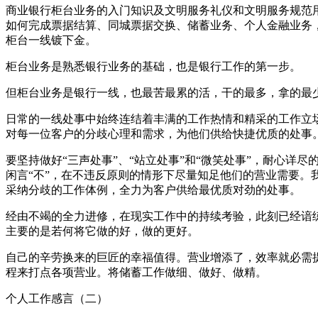
商业银行柜台业务的入门知识及文明服务礼仪和文明服务规范
如何完成票据结算、同城票据交换、储蓄业务、个人金融业务
柜台一线镀下金。
柜台业务是熟悉银行业务的基础，也是银行工作的第一步。
但柜台业务是银行一线，也最苦最累的活，干的最多，拿的最
日常的一线处事中始终连结着丰满的工作热情和精采的工作立
对每一位客户的分歧心理和需求，为他们供给快捷优质的处事
要坚持做好“三声处事”、“站立处事”和“微笑处事”，耐心
闲言“不”，在不违反原则的情形下尽量知足他们的营业需要。
采纳分歧的工作体例，全力为客户供给最优质对劲的处事。
经由不竭的全力进修，在现实工作中的持续考验，此刻已经谙
主要的是若何将它做的好，做的更好。
自己的辛劳换来的巨匠的幸福值得。营业增添了，效率就必需
程来打点各项营业。将储蓄工作做细、做好、做精。
个人工作感言（二）