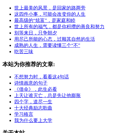
世上最美的风景，是回家的路两旁
这四件小事，可能会改变你的人生
最高级的“炫富”，是家庭和睦
世上所有的福气，都是你积攒的善良和努力
别等来日，只争朝夕
用尽己所能的心态，过顺其自然的生活
成熟的人生，需要读懂三个“不”
吃苦三味
本站为你推荐的文章:
不想努力时，看看这4句话
诗情画意的句子
《借伞》，此生必看
上天让谁灭亡，总是先让他膨胀
四个字，道尽一生
十大经典励志歌曲
学习格言
我为什么要上大学
关于本站