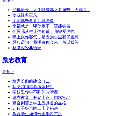
更多 >
经典语录：人生哪有那么多痛苦，无非是...
姜戎经典语录
明朝那些事儿经典语录
幸福就是，即使累了，还能笑着
但愿我从未让你知道，我曾爱过你
嘴上跟你客气，是因为心里有了距离
经典语句：我明白你会来，所以我等
林徽因经典语录
励志教育
更多 >
给家长们的建议（二）
写给2010年高考落榜生
学校里你学不到的52堂课
励志教育：开始上路，脚踏实地
勤奋刻苦是学生应具备的品格
让孩子好运的二十个秘诀
教育学生如何端正学习态度