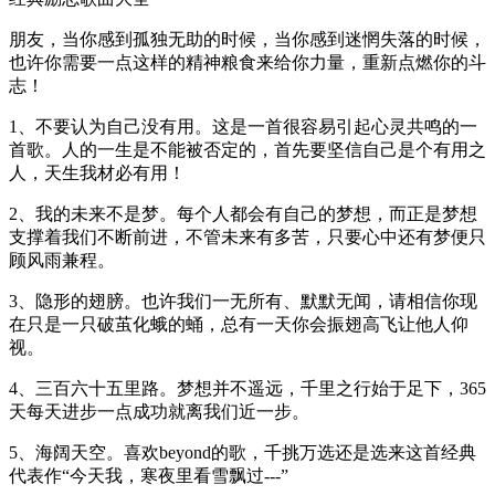
朋友，当你感到孤独无助的时候，当你感到迷惘失落的时候，
也许你需要一点这样的精神粮食来给你力量，重新点燃你的斗
志！
1、不要认为自己没有用。这是一首很容易引起心灵共鸣的一
首歌。人的一生是不能被否定的，首先要坚信自己是个有用之
人，天生我材必有用！
2、我的未来不是梦。每个人都会有自己的梦想，而正是梦想
支撑着我们不断前进，不管未来有多苦，只要心中还有梦便只
顾风雨兼程。
3、隐形的翅膀。也许我们一无所有、默默无闻，请相信你现
在只是一只破茧化蛾的蛹，总有一天你会振翅高飞让他人仰
视。
4、三百六十五里路。梦想并不遥远，千里之行始于足下，365
天每天进步一点成功就离我们近一步。
5、海阔天空。喜欢beyond的歌，千挑万选还是选来这首经典
代表作“今天我，寒夜里看雪飘过---”