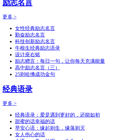
励志名言
更多 >
女性经典励志名言
勤奋励志名言
科技创新励志名言
牛根生经典励志语录
设计座右铭
励志赠言：每日一句，让你每天充满能量
高中励志名言（三）
25则哈佛成功金句
经典语录
更多 >
经典语录：爱是遇到更好的，还能如初
甜蜜的话幸福的话
早安心语：缘起则生，缘落则灭
女人伤心的话