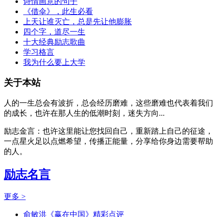
诗情画意的句子
《借伞》，此生必看
上天让谁灭亡，总是先让他膨胀
四个字，道尽一生
十大经典励志歌曲
学习格言
我为什么要上大学
关于本站
人的一生总会有波折，总会经历磨难，这些磨难也代表着我们
的成长，也许在那人生的低潮时刻，迷失方向...
励志金言：也许这里能让您找回自己，重新踏上自己的征途，
一点星火足以点燃希望，传播正能量，分享给你身边需要帮助
的人。
励志名言
更多 >
俞敏洪《赢在中国》精彩点评