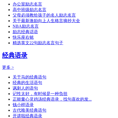
办公室励志名言
高中班级励志名言
父母必须教给孩子的名人励志名言
关于最新激励向上人生格言摘抄大全
NBA励志名言
励志经典话语
快乐座右铭
精选英文22句励志名言句子
经典语录
更多 >
关于马的经典语句
经典的生活语句
讽刺人的语句
记性太好，有时候是一种负担
正能量心灵鸡汤经典语录，找句喜欢的发...
钱小样语录
古代唯美经典语句
开讲啦经典语录