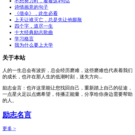
不想努力时，看看这4句话
诗情画意的句子
《借伞》，此生必看
上天让谁灭亡，总是先让他膨胀
四个字，道尽一生
十大经典励志歌曲
学习格言
我为什么要上大学
关于本站
人的一生总会有波折，总会经历磨难，这些磨难也代表着我们
的成长，也许在那人生的低潮时刻，迷失方向...
励志金言：也许这里能让您找回自己，重新踏上自己的征途，
一点星火足以点燃希望，传播正能量，分享给你身边需要帮助
的人。
励志名言
更多 >