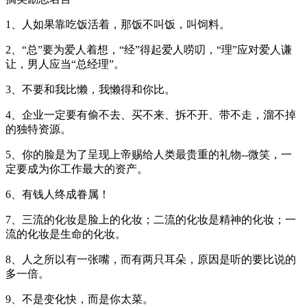
1、人如果靠吃饭活着，那饭不叫饭，叫饲料。
2、“总”要为爱人着想，“经”得起爱人唠叨，“理”应对爱人谦
让，男人应当“总经理”。
3、不要和我比懒，我懒得和你比。
4、企业一定要有偷不去、买不来、拆不开、带不走，溜不掉
的独特资源。
5、你的脸是为了呈现上帝赐给人类最贵重的礼物--微笑，一
定要成为你工作最大的资产。
6、有钱人终成眷属！
7、三流的化妆是脸上的化妆；二流的化妆是精神的化妆；一
流的化妆是生命的化妆。
8、人之所以有一张嘴，而有两只耳朵，原因是听的要比说的
多一倍。
9、不是变化快，而是你太菜。