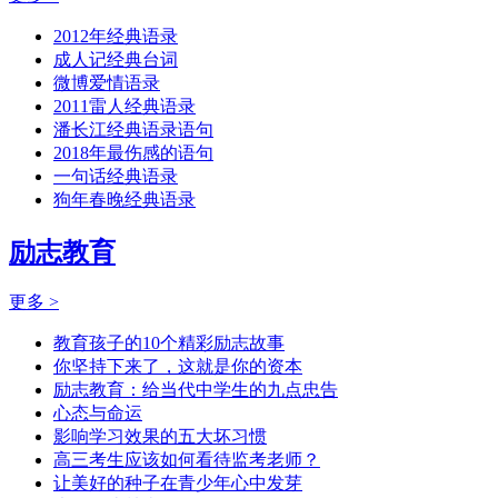
2012年经典语录
成人记经典台词
微博爱情语录
2011雷人经典语录
潘长江经典语录语句
2018年最伤感的语句
一句话经典语录
狗年春晚经典语录
励志教育
更多 >
教育孩子的10个精彩励志故事
你坚持下来了，这就是你的资本
励志教育：给当代中学生的九点忠告
心态与命运
影响学习效果的五大坏习惯
高三考生应该如何看待监考老师？
让美好的种子在青少年心中发芽