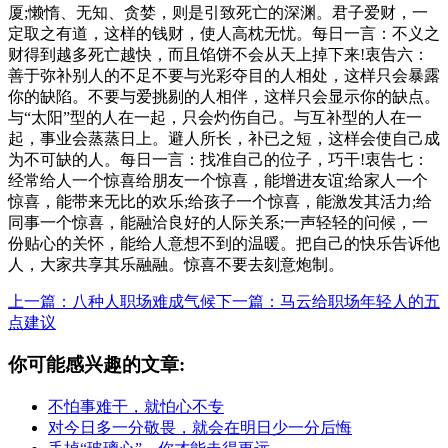
厦;懒惰、无知、贪婪，则是引致死亡的深渊。君子爱财，一
定取之有道，这样的钱财，使人高枕无忧。每日一言：不义之
财得到越多死亡越快，而且馅饼不会从天上掉下来!衷告六：
善于弥补别人的不足不要与光彩夺目的人相处，这样只会暴露
你的缺陷。不要与爱挑剔的人相伴，这样只会显示你的缺点。
与“太阳”型的人在一起，只会灼伤自己。与互补型的人在一
起，事业会蒸蒸日上。避人所长，补已之短，这样会使自己成
为不可缺的人。每日一言：找准自己的位子，巧干!衷告七：
经常给人一个惊喜给朋友一个惊喜，能增进友谊;给家人一个
惊喜，能带来无比的欢乐;给孩子一个惊喜，能激发其活力;给
同事一个惊喜，能融洽良好的人际关系;一声轻轻的问候，一
份贴心的关怀，能给人意想不到的温暖。把自己的快乐告诉他
人，大家共享其乐融融。惊喜不要去刻意炮制。
上一篇：八种人职场难成气候
下一篇：马云给职场年轻人的五
点建议
你可能感兴趣的文章:
不怕事难干，就怕心不专
对今日多一分敬畏，就会在明日少一分后悔