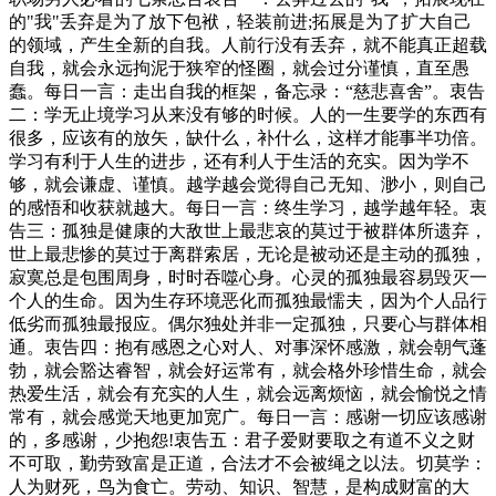
的"我"丢弃是为了放下包袱，轻装前进;拓展是为了扩大自己
的领域，产生全新的自我。人前行没有丢弃，就不能真正超载
自我，就会永远拘泥于狭窄的怪圈，就会过分谨慎，直至愚
蠢。每日一言：走出自我的框架，备忘录：“慈悲喜舍”。衷告
二：学无止境学习从来没有够的时候。人的一生要学的东西有
很多，应该有的放矢，缺什么，补什么，这样才能事半功倍。
学习有利于人生的进步，还有利人于生活的充实。因为学不
够，就会谦虚、谨慎。越学越会觉得自己无知、渺小，则自己
的感悟和收获就越大。每日一言：终生学习，越学越年轻。衷
告三：孤独是健康的大敌世上最悲哀的莫过于被群体所遗弃，
世上最悲惨的莫过于离群索居，无论是被动还是主动的孤独，
寂寞总是包围周身，时时吞噬心身。心灵的孤独最容易毁灭一
个人的生命。因为生存环境恶化而孤独最懦夫，因为个人品行
低劣而孤独最报应。偶尔独处并非一定孤独，只要心与群体相
通。衷告四：抱有感恩之心对人、对事深怀感激，就会朝气蓬
勃，就会豁达睿智，就会好运常有，就会格外珍惜生命，就会
热爱生活，就会有充实的人生，就会远离烦恼，就会愉悦之情
常有，就会感觉天地更加宽广。每日一言：感谢一切应该感谢
的，多感谢，少抱怨!衷告五：君子爱财要取之有道不义之财
不可取，勤劳致富是正道，合法才不会被绳之以法。切莫学：
人为财死，鸟为食亡。劳动、知识、智慧，是构成财富的大