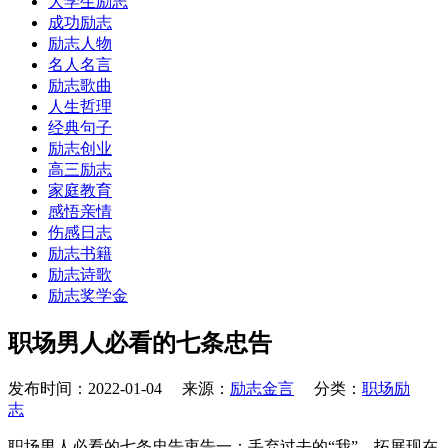
大学生励志
成功励志
励志人物
名人名言
励志歌曲
人生哲理
经典句子
励志创业
高三励志
家庭教育
感悟亲情
伤感日志
励志书籍
励志诗歌
励志奖学金
职场男人必看的七条忠告
发布时间：2022-01-04 来源：
励志金言
分类：
职场励
志
职场男人必看的七条忠告衷告一：丢弃过去的“我”，拓展现在