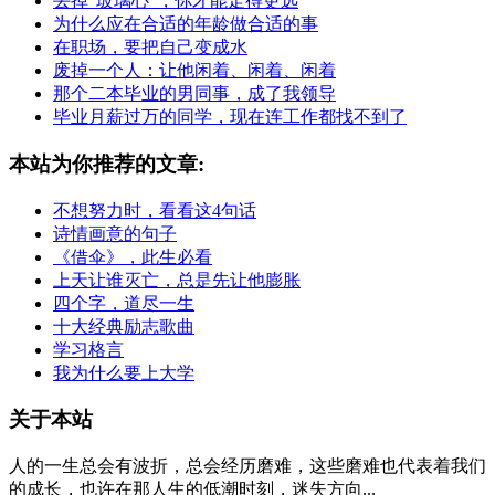
丢掉“玻璃心”，你才能走得更远
为什么应在合适的年龄做合适的事
在职场，要把自己变成水
废掉一个人：让他闲着、闲着、闲着
那个二本毕业的男同事，成了我领导
毕业月薪过万的同学，现在连工作都找不到了
本站为你推荐的文章:
不想努力时，看看这4句话
诗情画意的句子
《借伞》，此生必看
上天让谁灭亡，总是先让他膨胀
四个字，道尽一生
十大经典励志歌曲
学习格言
我为什么要上大学
关于本站
人的一生总会有波折，总会经历磨难，这些磨难也代表着我们
的成长，也许在那人生的低潮时刻，迷失方向...