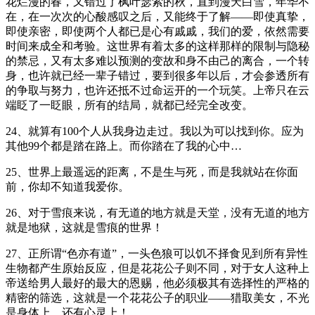
花烂漫的春，又错过了枫叶瑟索的秋，直到漫天白雪，年华不
在，在一次次的心酸感叹之后，又能终于了解——即使真挚，
即使亲密，即使两个人都已是心有戚戚，我们的爱，依然需要
时间来成全和考验。这世界有着太多的这样那样的限制与隐秘
的禁忌，又有太多难以预测的变故和身不由己的离合，一个转
身，也许就已经一辈子错过，要到很多年以后，才会参透所有
的争取与努力，也许还抵不过命运开的一个玩笑。上帝只在云
端眨了一眨眼，所有的结局，就都已经完全改变。
24、就算有100个人从我身边走过。我以为可以找到你。应为
其他99个都是踏在路上。而你踏在了我的心中…
25、世界上最遥远的距离，不是生与死，而是我就站在你面
前，你却不知道我爱你。
26、对于雪痕来说，有无道的地方就是天堂，没有无道的地方
就是地狱，这就是雪痕的世界！
27、正所谓“色亦有道”，一头色狼可以饥不择食见到所有异性
生物都产生原始反应，但是花花公子则不同，对于女人这种上
帝送给男人最好的最大的恩赐，他必须极其有选择性的严格的
精密的筛选，这就是一个花花公子的职业——猎取美女，不光
是身体上，还有心灵上！