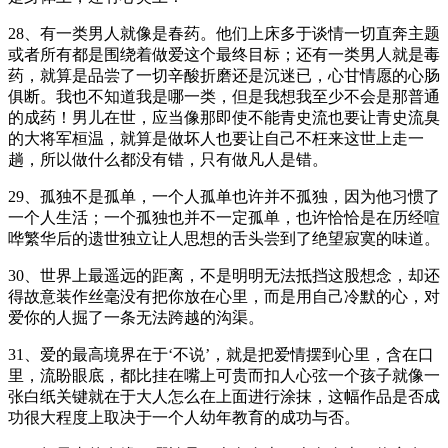
28、有一类男人就像是春药。他们上床多于谈情一切直奔主题
或者所有都是围绕着做爱这个最终目标；还有一类男人就是毒
药，就算是品尝了一切辛酸折磨还是沉迷已，心甘情愿的心肠
俱断。我也不知道我是哪一类，但是我想我至少不会是那普通
的成药！男儿在世，应当像那即使不能青史流也要让青史流臭
的大将军桓温，就算是做坏人也要让自己不枉来这世上走一
趟，所以做什么都没有错，只有做凡人是错。
29、孤独不是孤单，一个人孤单也许并不孤独，因为他习惯了
一个人生活；一个孤独也并不一定孤单，也许恰恰是在历经喧
哗繁华后的遗世独立让人思想的舌头尝到了绝望寂寞的味道。
30、世界上最遥远的距离，不是明明无法抵挡这股想念，却还
得故意装作丝毫没有把你放在心里，而是用自己冷默的心，对
爱你的人掘了一条无法跨越的沟渠。
31、爱的最高境界在于‘不说’，就是把爱情摆到心里，含在口
里，流盼眼底，都比挂在嘴上可贵而扣人心弦一个孩子就像一
张白纸关键就在于大人怎么在上面进行涂抹，这幅作品是否成
功很大程度上取决于一个人幼年教育的成功与否。