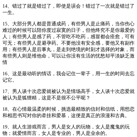
14、错过了就是错过了，即使是误会！错过了一次就是错过了
一生。
15、大部分男人都是普通成药，有些男人是止痛药，当你伤心
难过的时候可以陪你度过寂寞的日子，但他终究不是你最爱的
人；有些男人是感了药，不管吃不吃药，感冒都会痊愈，可有
可无；有些男人是避孕药。不要他没有安全感，要他又有副作
用；有些男人是后事丸，是走到绝境的时刻才选择的对象，而
有些男人则是维他命，可以让你没有生活的忧愁却平淡缺乏激
情
16、这是最动听的情话，我会记住一辈子，用一生的时间去忘
记它。
17、男人谈十次恋爱就被认为是情场高手，女人谈十次恋爱就
被认为是狐狸精，这是不是很不公平呢？
18、在心情最温柔的时候，挑选最精致的信封和信纸，用想恋
和相思书写对你的牵挂和爱慕，这便是真正的浪漫和古典。
19、就人生游戏而言，男人是女人的玩物，女人是魔鬼的玩
物；就爱情而言，女人是专业的，男人是业余的。