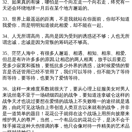
32、如果真的有缘，哪怕是一个向左走一个向右走，终究有一
天还会环绕地球一月后在某个地方邂逅的。
33、世界上最遥远的距离，不是我就站在你面前，你却不知道
我爱你，而是明明知道彼此相爱，却不能在一起。
34、人无所谓高尚，高尚是因为受到的诱惑还不够；人也无所
谓忠诚，忠诚是因为背叛的筹码还不够高。
35、茫茫人海中，有很多人邂逅、相遇、相知、相亲、相爱,
但总是有许许多多的原因,让相恋的两人相离，放手以后要忍
受多少寂寞和孤独，要抵抗多少外界的诱惑，这时候爱情的誓
言是否还管用已经不管用了，我们可以等待，但不能为了等待
而等待，要等待，也要为了爱情等待。
36、这样一来难度系数就很大了，要从心理上征服美女对男人
来说丝毫不亚于一场硝烟四起的战争，要知道连拿破仑这样的
战争天才也说过要想在爱情的战场上不失败唯一的途径就是逃
跑，由此可见这场自上帝创造人类亘古以来就有的战争，并非
是一道简单的题目！花花公子就得在这个战场上用所向披靡来
维护男人的尊严，当然，一个有品位的花花公子，是决不会干
辣手摧花这种大伤情调的事，他只会像对待一件精美的艺术品