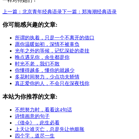
一样对待她们！
上一篇：北京青年经典语录
下一篇：郑海潮经典语录
你可能感兴趣的文章:
所谓的执着，只是一个不离开的借口
愿你温暖如初，深情不被辜负
光年之外的等候，记忆深处的牵挂
晚点遇见你，余生都是你
时光不老，我们不散
你懂得越多，懂你的就越少
多花时间努力，少点功夫矫情
真正爱你的人，不会只在深夜找你
本站为你推荐的文章:
不想努力时，看看这4句话
诗情画意的句子
《借伞》，此生必看
上天让谁灭亡，总是先让他膨胀
四个字，道尽一生