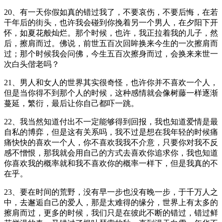
20、有一天你假如真的错过我了，不要哀伤，不要后悔，在若
干年后的街头，也许我会碰到你挽着另一个男人，在夕阳下开
怀，如夏花般灿烂。那个时候，也许，我正拉着我的儿子，然
后，擦肩而过。佛说，前世五百次回眸换来今生的一次擦肩而
过；那个时候我会问佛，今生五百次擦身而过，会换来来世一
次白头偕老吗？
21、男人和女人的世界其实很奇怪，也许你并不喜欢一个人，
但是当你得不到那个人的时候，这种感情就会像树藤一样逐渐
蔓延，繁衍，最后让你自己都吓一跳。
22、我当然知道付出不一定能够得到回报，我也知道爱情是最
自私的博弈，但是这有关系吗，我不过是想在我年轻的时候痛
痛快快的喜欢一个人，你不喜欢我我不介意，只要你对我不反
感不憎恨，那我就会用自己的方式去喜欢你追求你，我也知道
你喜欢我的概率就和我不喜欢你的概率一样下，但是我真的不
在乎。
23、要在时间的荒野，没有早一步也没有晚一步，于千万人之
中，去邂逅自己的爱人，那是太难得的缘分，世界上有太多的
擦肩而过，更多的时候，我们只是在彼此不断的错过，错过鲜