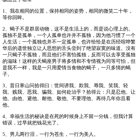
1、我在相同的位置，保持相同的姿势，相同的微笑二十年，
等你回眸。
2、蝎子不是群居动物，这不是生活上的，而是说心理上的。
孤独不是孤单，一个人孤单也许并不孤独，因为他习惯了一个
人生活；一个孤独也并不一定孤单，也许恰恰是在历经喧哗繁
华后的遗世独立让人思想的舌头尝到了绝望寂寞的味道。没有
一只蝎子不孤独，而且他们不害怕孤独，反而可以去享受孤独
的滋味！这样的天蝎座男子将多情和不专情视为同等可怕，但
是我不一样，我是一只用爱情当食物的蝎子，一只多情的蝎
子。
3、昔日寒山问拾得曰：世间谤我、欺我、辱我、笑我、轻
我、贱我、恶我、骗我、如何处治乎？拾得云：只是忍他、让
他、由他、避他、耐他、敬他、不要理他、再待几年你且看
他。
4、幸福生活的秘诀是在死的时候身上不留一分钱，但我计算
错误，过早就把钱花光了。
5、男儿两行泪，一行为苍生，一行为美人。