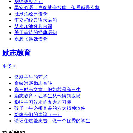
网络经典语句
早安心语：喜欢就会放肆，但爱就是克制
汪潮涌经典语录
李立群经典语录语句
艾米加油经典台词
关于等待的经典语句
袁腾飞暴强语录
励志教育
更多 >
激励学生的艺术
俞敏洪谈励志奋斗
高三励志文章：假如我是高三生
励志教育：让学生从气愤到发愤
影响学习效果的五大坏习惯
孩子一生必须具备的六大精神软件
给家长们的建议（一）
请记住这些忠告，做一个优秀的学生