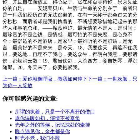
你，并且自在而适宜，得心应手。它在终点等待你，只为见证
你的自足。——安妮宝贝16、生活与生命的分别在于：前者只
是一种我们经历过的无法逃避的、在有一天终于都会过去的分
分秒秒，而后者却是我们执着的，不断想要珍惜地记起来的那
些人和事的总和。——席慕容17、最无情的不是人，是时间；
最珍贵的不是金钱，是情感；最可怕的不是失恋，是心身不
全；最舒适的不是酒店，是家里；最难听的不是脏话，是无
言；最美好的不是未来，是今天。18、我要这天，再遮不住我
眼，要这地，再埋不了我心，要这众生，都明白我意，要那诸
佛，都烟消云散！19、君当仗剑，大杀四方，妾自抚琴，浮沉
随郎。20、冬天来了，你要抱紧我。
上一篇：爱你就像呼吸，教我如何停下
下一篇：一世欢颜，只
为你一人绽放
你可能感兴趣的文章:
所谓的执着，只是一个不离开的借口
愿你温暖如初，深情不被辜负
光年之外的等候，记忆深处的牵挂
晚点遇见你，余生都是你
时光不老，我们不散