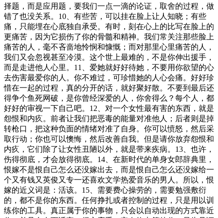
择题，而是应用题，要我们一点一滴的论证，取舍的过程，做
错了也没关系。10、有些苦，可以挂在脸上让人知晓；有些
痛，只能埋在心底独自承受。有时，刻在心上的比写在脸上的
更痛苦，因为它损伤了你的骨髓和精神。我们常关注那些脸上
痛苦的人，毫不吝啬地怜悯和慷慨；而对那里心里痛苦的人，
我们又会忽视甚至冷漠。这个世上最难的，不是你伸出援手，
而是走进他人心里。11、爱她就好好待她，不要用你欲望的心
去伤害最爱你的人。你不难过，可珍惜她的人心会痛。好好珍
惜在一起的过程，真的分开的话，就好聚好散。不要到最后还
得争个鱼死网破，是你曾经深爱的人，你舍得么？每个人，都
好好的审视一下自己吧。12、对一个女性最有害的东西，就是
怨恨和内疚。前者让我们把恶毒的能量对准他人；后者则是掉
转枪口，把这种负面的情绪对准了自身。你可以愤怒，然后采
取行动；你也可以懊悔，然后改善自我。但是请你放弃怨恨和
内疚，它们除了让女性丑陋以外，就是带来疾病。13、也许，
伤得彻底，才会放得彻底。14、在新时代的单身女郎辞典里，
恨嫁不是恨自己怎么还没嫁出去，而是恨自己怎么还没嫁给一
个又有钱又英俊又专一还喜欢文学热爱音乐的男人。所以，恨
嫁的近义词是：活该。15、需要费心操劳的，需要勉强敷衍
的，都不是你的东西。任何挣扎或者控制的过程，只是用以训
练你的工具。真正属于你的事物，只会以自动出现的方式靠近