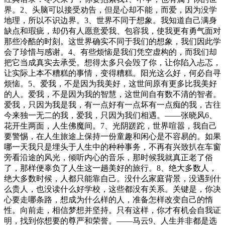
界。2、头脑可以接受劝告，但是心却不能，而爱，因为没学
地理，所以不识边界。3、世界不同于想象。我知道自己满身
缺点和瑕疵，却仍有人愿意爱我、包容我，使我更有勇气面对
那些冷酷的时刻。这世界确实不同于我们的想象，我们因此学
会了珍惜与感谢。4、有些烦恼是我们凭空虚构的，而我们却
把它当成真实去承受。想得太多只会毁了你，让你陷入忐忑，
让实际上本不糟糕的事情，变得糟糕。阳光这么好，何必自寻
烦恼。5、爱我，不是因为我美好，这世间原有更多比我美好
的人。爱我，不是因为我的智慧，这世间自有数不清的智者。
爱我，只因为我是我，有一点好有一点坏有一点痴的我，古往
今来独一无二的我，爱我，只因为我们相遇。——张晓风6、
花开生两面，人生佛魔间。7、光阴蹉跎，世界喧嚣，我自己
要警惕，在人生旅途上保持一份童趣和闲心是不容易的。如果
哪一天我只是埋头于人生中的种种事务，不再有兴致扒在车窗
旁看沿途的风光，倾听内心的音乐，那时候我就真正老了俗
了，那样便辜负了人生这一趟美好的旅行。8、绝大多数人，
绝大多数时候，人都只能靠自己。没什么家庭背景，没遇到什
么贵人，也没读什么好学校，这些都没有关系。关键是，你决
心要走哪条路，想成为什么样的人，准备怎样改变自己的惰
性。向前走，相信梦想并坚持。只有这样，你才有机会自我证
明，找到你想要的尊严和荣誉。——马云9、人生并非都是选