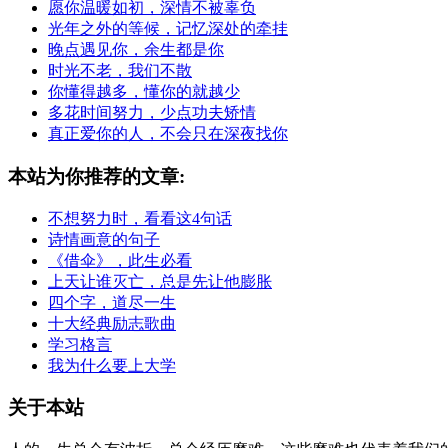
愿你温暖如初，深情不被辜负
光年之外的等候，记忆深处的牵挂
晚点遇见你，余生都是你
时光不老，我们不散
你懂得越多，懂你的就越少
多花时间努力，少点功夫矫情
真正爱你的人，不会只在深夜找你
本站为你推荐的文章:
不想努力时，看看这4句话
诗情画意的句子
《借伞》，此生必看
上天让谁灭亡，总是先让他膨胀
四个字，道尽一生
十大经典励志歌曲
学习格言
我为什么要上大学
关于本站