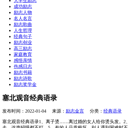
大学生励志
成功励志
励志人物
名人名言
励志歌曲
人生哲理
经典句子
励志创业
高三励志
家庭教育
感悟亲情
伤感日志
励志书籍
励志诗歌
励志奖学金
塞北观音经典语录
发布时间：2022-01-04 来源：
励志金言
分类：
经典语录
塞北观音经典语录1、离子烫……离过婚的女人给你烫头发。2
走，连声招呼都不打。5、有的人品质极坏，别人遇到困难时不