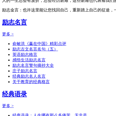
人的一生总会有波折，总会经历磨难，这些磨难也代表着我们的
励志金言：也许这里能让您找回自己，重新踏上自己的征途，
励志名言
更多 >
俞敏洪《赢在中国》精彩点评
励志古文名言名句（五）
英语励志格言
感悟生活励志名言
励志名言警句摘抄大全
庄子励志名言
经典励志名人名言
关于教育的经典格言
经典语录
更多 >
经典语录：人生哪有那么多痛苦，无非是...