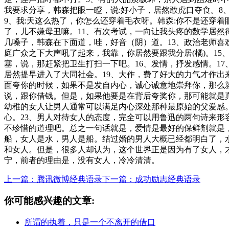
我要求分享，韩森把眼一瞪，说:好小子，居然敢虎口夺食。
9、我:天这么热了，你怎么还穿着毛衣呀。韩森:你不是还穿
了，儿不嫌母丑嘛。11、有次考试，一向让我头疼的数学居然
几嗓子，韩森在下面道，哇，好音（阴）道。13、政治老师喜
庭广众之下大声吼了起来，我靠，你居然要跟我分居(橘)。1
塞，说，那赶紧把卫生打扫一下吧。16、发情，抒发感情。1
居然提早进入了大同社会。19、大作，费了好大的力气才作出
面夸你的时候，如果不是发自内心，诚心诚意地崇拜你，那么
说，跟你借钱。但是，如果他要是在背后夸奖你，那可能就是
幼稚的女人让男人通常可以满足内心深处那种最原始的父爱感
心。23、男人对待女人的态度，完全可以用鲁迅的两句诗来
不珍惜的道理吧。总之一句话就是，爱情是最好的保鲜剂就是
船，女人是水，男人是船。结过婚的男人大概已经都明白了，
和女人。但是，很多人却认为，这个世界正是因为有了女人，
宁，前者的理由是，没有女人，冷冷清清。
上一篇：腾讯微博经典语录
下一篇：成功励志经典语录
你可能感兴趣的文章:
所谓的执着，只是一个不离开的借口