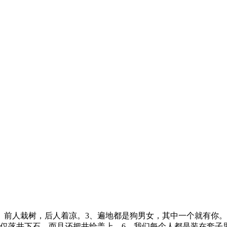
、前人栽树，后人着凉。3、遍地都是狗男女，其中一个就有你
仅落井下石，而且还把井给盖上。6、我们每个人都是装在套子