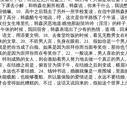
8、下课去小解，和韩森在厕所相遇，韩森说，你来干什么，我说
着眼镜嘛。10、高中之后我去了另外一所学校复读，在信中跟韩
得了高分，韩森醋兮兮地说，哼，这次是你半路拣了个牛逼，该
欢往女生堆里扎，韩森厌恶地道:瞧他那副笑吟吟（淫淫）的样子
5、午休的时候，我回宿舍，韩森表现出了少有的热情，道:哦，回
7、语文，用语要文明。18、去食堂吃饭的时候，看见无数男女
来的文章。20、不听男人言，失身在眼前。21、假如你是一个
就是把你当成了白痴。如果是因为崇拜你而当面夸奖你，那你也
真的是因为崇拜你而在夸奖你了。22、一般说来，男人喜欢的女
。特别成熟的女人，则会激励着男人努力地去做一个真正的男人
形容。在结婚之前是，俯首甘为孺子牛，在结婚之后则变成，横眉
，永远也不要结婚。24、钱钟书说，婚姻就像是一座围城，里面
水能载船，也能够覆船。所以最保险的爱情还是，永远不要结婚。
才会变得如此糟糕的。不过，这话又说回来的，假如这个世界上