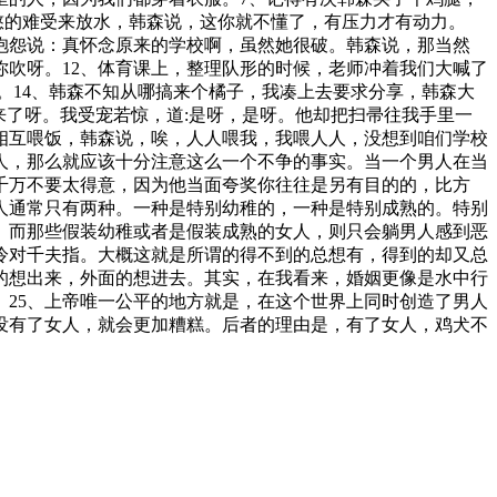
憋的难受来放水，韩森说，这你就不懂了，有压力才有动力。
森抱怨说：真怀念原来的学校啊，虽然她很破。韩森说，那当然
你吹呀。12、体育课上，整理队形的时候，老师冲着我们大喊了
。14、韩森不知从哪搞来个橘子，我凑上去要求分享，韩森大
来了呀。我受宠若惊，道:是呀，是呀。他却把扫帚往我手里一
在相互喂饭，韩森说，唉，人人喂我，我喂人人，没想到咱们学校
男人，那么就应该十分注意这么一个不争的事实。当一个男人在当
千万不要太得意，因为他当面夸奖你往往是另有目的的，比方
人通常只有两种。一种是特别幼稚的，一种是特别成熟的。特别
。而那些假装幼稚或者是假装成熟的女人，则只会躺男人感到恶
冷对千夫指。大概这就是所谓的得不到的总想有，得到的却又总
的想出来，外面的想进去。其实，在我看来，婚姻更像是水中行
25、上帝唯一公平的地方就是，在这个世界上同时创造了男人
没有了女人，就会更加糟糕。后者的理由是，有了女人，鸡犬不