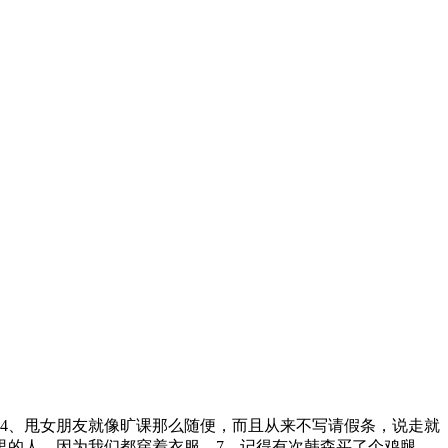
。4、甩女朋友就像旷课那么随便，而且从来不写请假条，说走就
里的人，因为我们都穿着衣服。7、记得有次韩森买了个鸡腿，