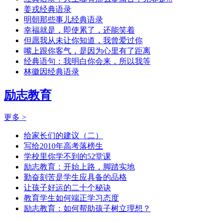
姜戎经典语录
明朝那些事儿经典语录
幸福就是，即使累了，还能笑着
但愿我从未让你知道，我曾爱过你
嘴上跟你客气，是因为心里有了距离
经典语句：我明白你会来，所以我等
林徽因经典语录
励志教育
更多 >
给家长们的建议（二）
写给2010年高考落榜生
学校里你学不到的52堂课
励志教育：开始上路，脚踏实地
勤奋刻苦是学生应具备的品格
让孩子好运的二十个秘诀
教育学生如何端正学习态度
励志教育：如何帮助孩子树立理想？