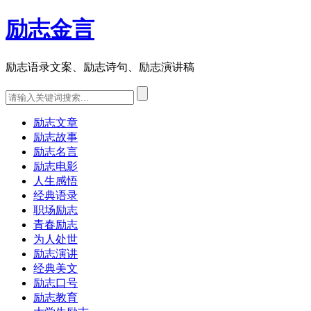
励志金言
励志语录文案、励志诗句、励志演讲稿
励志文章
励志故事
励志名言
励志电影
人生感悟
经典语录
职场励志
青春励志
为人处世
励志演讲
经典美文
励志口号
励志教育