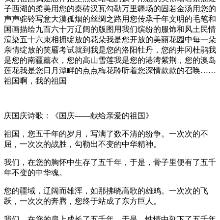
子西湖的柔美用您的秦砖汉瓦勾勒万里疆场的固若金汤用您的
声声驼铃写意大漠孤烟的丝绸之路用您传承千年文明的毛笔和
国画描绘九百六十万辽阔的版图用我们缤纷的服饰和风土民情
渲染五十六束相拥绽放的花朵我是您开放的美丽花园中每一朵
亲情绽放的笑靥考试就到我是您的洛阳牡丹，您的井冈杜鹃我
是您的南疆薰衣，您的高山雪莲我是您的港湾紫荆，您的澳岛
莲花我是您日月潭畔的点点梅花聆听着您深情款款的召唤……
祖国啊，我的祖国
庆国庆诗歌：《国庆——献给亲爱的祖国》
祖国，您五千年的岁月，写满了数不清的纷争。一次次的不
屈，一次次的战胜，勾勒出不变的中华精神。
我们，在您的胸怀中生存了五千年，于是，骨子里便有了五千
年不变的中华魂。
您的疆域，辽阔而雄浑，如那拂晓高歌的雄鸡。一次次的飞
跃，一次次的奔腾，您终于站成了东方巨人。
我们，在您的肩上成长了五千年，于是，性情中刻下了五千年