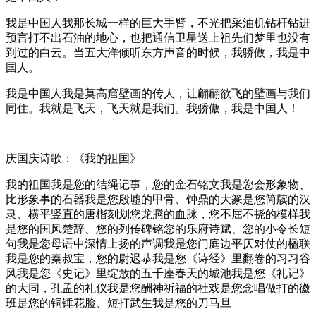
我是中国人我那长城一样的巨大手臂，不光把采油机钻杆钻进
预言打不出石油的地心，也把通信卫星送上祖先们梦里也没有
到过的白云。当五大洋倾听东方声音的时候，我骄傲，我是中
国人。
我是中国人我是莫高窟壁画的传人，让翩翩欲飞的壁画与我们
同住。我就是飞天，飞天就是我们。我骄傲，我是中国人！
庆国庆诗歌：《我的祖国》
我的祖国我是您的结绳记事，您的金石铭文我是您会形象物、
比形象事的石器我是您殷墟的甲骨、钟鼎的大篆是您简牍的汉
隶、横平竖直的唐楷刻划您龙腾的血脉，您不屈不挠的模样我
是您的国风楚辞、您的列传碑铭您的乐府诗赋、您的小令长短
句我是您母语中深情上扬的声调我是您门庭边平仄对仗的楹联
我是您的秦叔宝，您的尉迟恭我是您《诗经》里翻卷的习习谷
风我是您《史记》里绽放的五千座春天的城池我是您《礼记》
的大同，孔孟的礼仪我是您酬神祈福的社戏是您念唱做打的徽
班是您的铜锤花脸、短打武生我是您的刀马旦