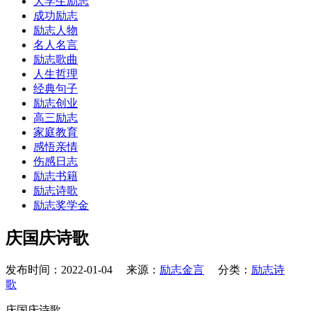
大学生励志
成功励志
励志人物
名人名言
励志歌曲
人生哲理
经典句子
励志创业
高三励志
家庭教育
感悟亲情
伤感日志
励志书籍
励志诗歌
励志奖学金
庆国庆诗歌
发布时间：2022-01-04 来源：
励志金言
分类：
励志诗
歌
庆国庆诗歌