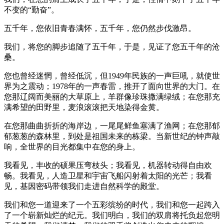
不变的“勤奋”。
五千年，您依旧青春满怀，五千年，您仍然步伐激昂。
我们，将您的脚步追随了五千年，于是，见证了您五千年的沧
桑。
您也曾经迷惘，曾经低沉，但1949年民族的一声巨吼，就使世
界为之震动；1978年的一声春雷，推开了面向世界的大门。在
您那辽阔而美丽的大草原上，羊群像珍珠撒满绿绒；在您那充
满希望的田野里，麦浪滚滚把天地染得金黄。
在您那曲曲折折的海岸边，一尾尾鲜鱼塞满了渔网；在您那郁
郁葱葱的森林里，到处是祖国未来的栋梁。当新世纪的钟声敲
响，全世界的目光都集中在您的身上。
我看见，丰收的硕果压弯枝头；我看见，机器转动得自由欢
畅。我看见，人造卫星和宇宙飞船闪射着太阳的光芒；我看
见，基因密码带领我们走进自然科学的殿堂。
我们和您一道迎来了一个五彩缤纷的时代，我们和您一起跨入
了一个崭新灿烂的纪元。我们明白，我们的双肩将托负起您明