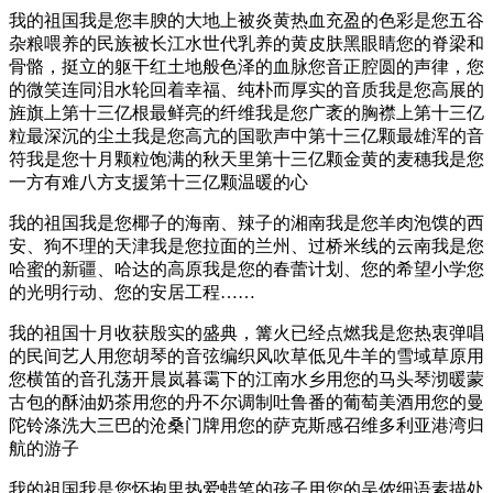
我的祖国我是您丰腴的大地上被炎黄热血充盈的色彩是您五谷
杂粮喂养的民族被长江水世代乳养的黄皮肤黑眼睛您的脊梁和
骨骼，挺立的躯干红土地般色泽的血脉您音正腔圆的声律，您
的微笑连同泪水轮回着幸福、纯朴而厚实的音质我是您高展的
旌旗上第十三亿根最鲜亮的纤维我是您广袤的胸襟上第十三亿
粒最深沉的尘土我是您高亢的国歌声中第十三亿颗最雄浑的音
符我是您十月颗粒饱满的秋天里第十三亿颗金黄的麦穗我是您
一方有难八方支援第十三亿颗温暖的心
我的祖国我是您椰子的海南、辣子的湘南我是您羊肉泡馍的西
安、狗不理的天津我是您拉面的兰州、过桥米线的云南我是您
哈蜜的新疆、哈达的高原我是您的春蕾计划、您的希望小学您
的光明行动、您的安居工程……
我的祖国十月收获殷实的盛典，篝火已经点燃我是您热衷弹唱
的民间艺人用您胡琴的音弦编织风吹草低见牛羊的雪域草原用
您横笛的音孔荡开晨岚暮霭下的江南水乡用您的马头琴沏暖蒙
古包的酥油奶茶用您的丹不尔调制吐鲁番的葡萄美酒用您的曼
陀铃涤洗大三巴的沧桑门牌用您的萨克斯感召维多利亚港湾归
航的游子
我的祖国我是您怀抱里热爱蜡笔的孩子用您的吴侬细语素描处