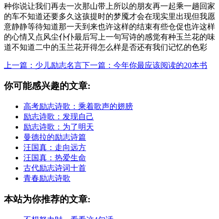
种你说让我们再去一次那山带上所以的朋友再一起乘一趟回家
的车不知道还要多久这孩提时的梦魇才会在现实里出现但我愿
意静静等待知道那一天到来也许这样的结束有些仓促也许这样
的心情又点风尘仆仆最后写上一句写诗的感觉有种玉兰花的味
道不知道二中的玉兰花开得怎么样是否还有我们记忆的色彩
上一篇：少儿励志名言
下一篇：今年你最应该阅读的20本书
你可能感兴趣的文章:
高考励志诗歌：乘着歌声的翅膀
励志诗歌：发现自己
励志诗歌：为了明天
曼德拉的励志诗篇
汪国真：走向远方
汪国真：热爱生命
古代励志诗词十首
青春励志诗歌
本站为你推荐的文章: