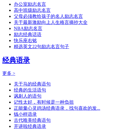
办公室励志名言
高中班级励志名言
父母必须教给孩子的名人励志名言
关于最新激励向上人生格言摘抄大全
NBA励志名言
励志经典话语
快乐座右铭
精选英文22句励志名言句子
经典语录
更多 >
关于马的经典语句
经典的生活语句
讽刺人的语句
记性太好，有时候是一种负担
正能量心灵鸡汤经典语录，找句喜欢的发...
钱小样语录
古代唯美经典语句
开讲啦经典语录