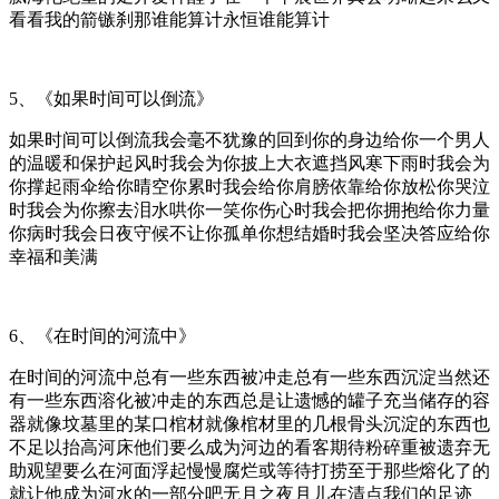
看看我的箭镞刹那谁能算计永恒谁能算计
5、《如果时间可以倒流》
如果时间可以倒流我会毫不犹豫的回到你的身边给你一个男人
的温暖和保护起风时我会为你披上大衣遮挡风寒下雨时我会为
你撑起雨伞给你晴空你累时我会给你肩膀依靠给你放松你哭泣
时我会为你擦去泪水哄你一笑你伤心时我会把你拥抱给你力量
你病时我会日夜守候不让你孤单你想结婚时我会坚决答应给你
幸福和美满
6、《在时间的河流中》
在时间的河流中总有一些东西被冲走总有一些东西沉淀当然还
有一些东西溶化被冲走的东西总是让遗憾的罐子充当储存的容
器就像坟墓里的某口棺材就像棺材里的几根骨头沉淀的东西也
不足以抬高河床他们要么成为河边的看客期待粉碎重被遗弃无
助观望要么在河面浮起慢慢腐烂或等待打捞至于那些熔化了的
就让他成为河水的一部分吧无月之夜月儿在清点我们的足迹