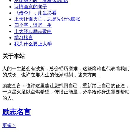
不想努力时，看看这4句话
诗情画意的句子
《借伞》，此生必看
上天让谁灭亡，总是先让他膨胀
四个字，道尽一生
十大经典励志歌曲
学习格言
我为什么要上大学
关于本站
人的一生总会有波折，总会经历磨难，这些磨难也代表着我们
的成长，也许在那人生的低潮时刻，迷失方向...
励志金言：也许这里能让您找回自己，重新踏上自己的征途，
一点星火足以点燃希望，传播正能量，分享给你身边需要帮助
的人。
励志名言
更多 >