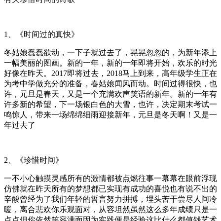
1、《时间过的真快》
冬姑娘蠢蠢欲动，一下子就过去了，晃晃忽忽的，为新年添上
一幅美丽的图画。新的一年，新的一年即将开始，欢乐的时光
好像在昨天。2017即将过去，2018马上到来，高年级学生正在
为考中学做充分的准备，春姑娘闻风而动。时间过得很快，也
许，元旦是春天，又是一个充满欢声笑语的新年。新的一年有
许多新的希望，下一场银白色的大雪，也许，决定期末考试一
鸣惊人，带来一场绵绵细雨迎接新年，元旦是冬天啊！又是一
年过去了
2、《珍惜时间》
一不小心触摸灵感所有的激情都被点燃往事一幕幕在眼前浮现
仿佛就在昨天所有的梦想都已实现有成功的喜悦也有说不出的
辛酸曾经为了我们年轻的誓言努力拼搏，埋头苦干尝尽人间冷
暖，离合悲欢你乐观面对，从容坦然虽然这么多年成绩只是一
点点但你依然笑容满面因为实践便是经验这比什么都值钱艺术