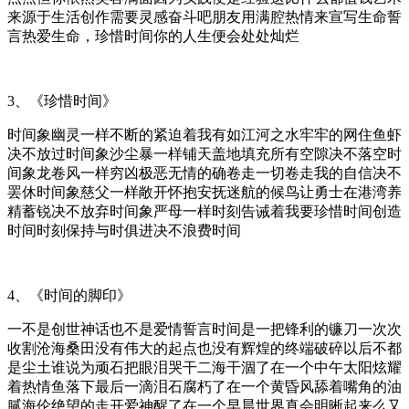
来源于生活创作需要灵感奋斗吧朋友用满腔热情来宣写生命誓
言热爱生命，珍惜时间你的人生便会处处灿烂
3、《珍惜时间》
时间象幽灵一样不断的紧迫着我有如江河之水牢牢的网住鱼虾
决不放过时间象沙尘暴一样铺天盖地填充所有空隙决不落空时
间象龙卷风一样穷凶极恶无情的确卷走一切卷走我的自信决不
罢休时间象慈父一样敞开怀抱安抚迷航的候鸟让勇士在港湾养
精蓄锐决不放弃时间象严母一样时刻告诫着我要珍惜时间创造
时间时刻保持与时俱进决不浪费时间
4、《时间的脚印》
一不是创世神话也不是爱情誓言时间是一把锋利的镰刀一次次
收割沧海桑田没有伟大的起点也没有辉煌的终端破碎以后不都
是尘土谁说为顽石把眼泪哭干二海干涸了在一个中午太阳炫耀
着热情鱼落下最后一滴泪石腐朽了在一个黄昏风舔着嘴角的油
腻海伦绝望的走开爱神醒了在一个早晨世界真会明晰起来么又