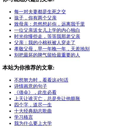
每一对夫妻都是生死之交
孩子，你有两个父亲
致母亲：忽然想起你，远离我千里
一位父亲送女儿上学的内心独白
时光你慢些走，等等我那老父亲
父亲：我的小棉袄被人穿走了
孝敬父母，早一年晚一年，天差地别
别把最坏的脾气留给最重要的人
本站为你推荐的文章:
不想努力时，看看这4句话
诗情画意的句子
《借伞》，此生必看
上天让谁灭亡，总是先让他膨胀
四个字，道尽一生
十大经典励志歌曲
学习格言
我为什么要上大学