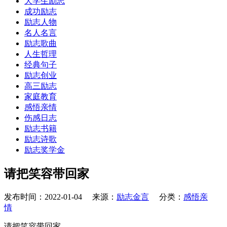
大学生励志
成功励志
励志人物
名人名言
励志歌曲
人生哲理
经典句子
励志创业
高三励志
家庭教育
感悟亲情
伤感日志
励志书籍
励志诗歌
励志奖学金
请把笑容带回家
发布时间：2022-01-04 来源：
励志金言
分类：
感悟亲
情
请把笑容带回家