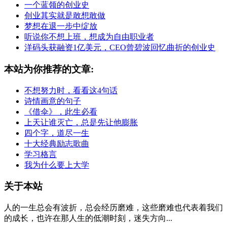
一个蓝领的创业史
创业其实就是敢想敢做
梦想在退一步中绽放
听说你不想上班，想成为自由职业者
洋码头获融资1亿美元，CEO曾碧波回忆曲折的创业史
本站为你推荐的文章:
不想努力时，看看这4句话
诗情画意的句子
《借伞》，此生必看
上天让谁灭亡，总是先让他膨胀
四个字，道尽一生
十大经典励志歌曲
学习格言
我为什么要上大学
关于本站
人的一生总会有波折，总会经历磨难，这些磨难也代表着我们
的成长，也许在那人生的低潮时刻，迷失方向...