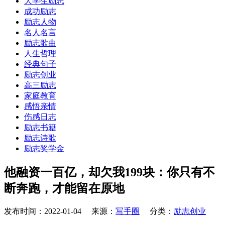
大学生励志
成功励志
励志人物
名人名言
励志歌曲
人生哲理
经典句子
励志创业
高三励志
家庭教育
感悟亲情
伤感日志
励志书籍
励志诗歌
励志奖学金
他融资一百亿，却欠我199块：你只有不
断奔跑，才能留在原地
发布时间：2022-01-04 来源：
写手圈
分类：
励志创业