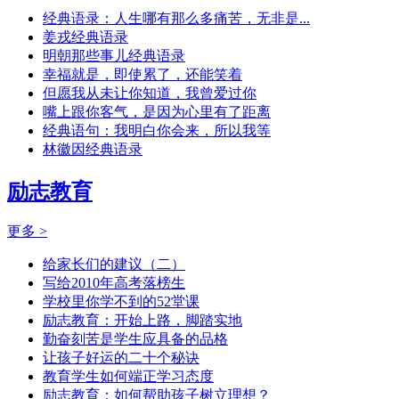
经典语录：人生哪有那么多痛苦，无非是...
姜戎经典语录
明朝那些事儿经典语录
幸福就是，即使累了，还能笑着
但愿我从未让你知道，我曾爱过你
嘴上跟你客气，是因为心里有了距离
经典语句：我明白你会来，所以我等
林徽因经典语录
励志教育
更多 >
给家长们的建议（二）
写给2010年高考落榜生
学校里你学不到的52堂课
励志教育：开始上路，脚踏实地
勤奋刻苦是学生应具备的品格
让孩子好运的二十个秘诀
教育学生如何端正学习态度
励志教育：如何帮助孩子树立理想？