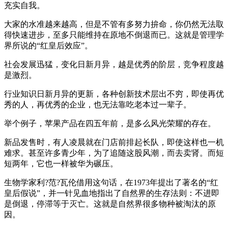
充实自我。
大家的水准越来越高，但是不管有多努力拚命，你仍然无法取
得快速进步，至多只能维持在原地不倒退而已。这就是管理学
界所说的“红皇后效应”。
社会发展迅猛，变化日新月异，越是优秀的阶层，竞争程度越
是激烈。
行业知识日新月异的更新，各种创新技术层出不穷，即使再优
秀的人，再优秀的企业，也无法靠吃老本过一辈子。
举个例子，苹果产品在四五年前，是多么风光荣耀的存在。
新品发售时，有人凌晨就在门店前排起长队，即使这样也一机
难求。甚至许多青少年，为了追随这股风潮，而去卖肾。而短
短两年，它也一样被华为碾压。
生物学家利?范?瓦伦借用这句话，在1973年提出了著名的“红
皇后假说”，并一针见血地指出了自然界的生存法则：不进即
是倒退，停滞等于灭亡。这就是自然界很多物种被淘汰的原
因。