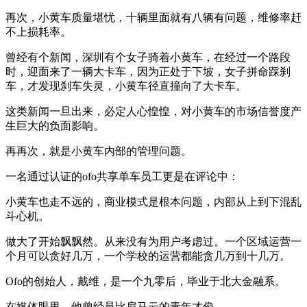
再次，小黄车质量堪忧，十辆里面就有八辆有问题，维修率赶
不上损耗率。
曾经有个新闻，深圳有个女子骑着小黄车，在经过一个路段
时，迎面来了一辆大卡车，因为正处于下坡，女子拼命踩刹
车，才发现刹车失灵，小黄车径直撞向了大卡车。
这类新闻一旦出来，必定人心惶惶，对小黄车的市场信誉度产
生巨大的负面影响。
再再次，就是小黄车内部的管理问题。
一名通过认证的ofo共享单车员工更是在评论中：
小黄车也走不远的，商业模式是根本问题，内部从上到下混乱
斗心机。
做大了开始飘飘然。从来没有为用户考虑过。一个区域运营一
个月可以贪好几万，一个学校的运营都能贪几万到十几万。
Ofo的创始人，戴维，是一个九零后，毕业于北大金融系。
在媒体眼里，他曾经是比肩马云的青年才俊。