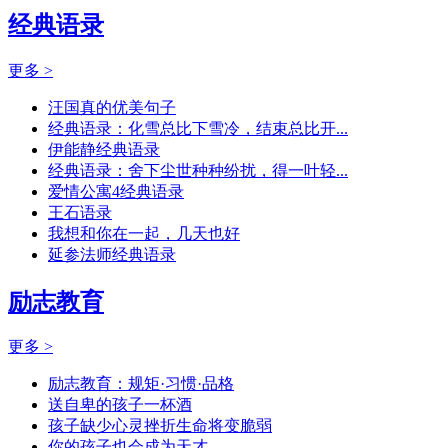
经典语录
更多 >
汪国真的优美句子
经典语录：化雪总比下雪冷，结束总比开...
伊能静经典语录
经典语录：舍下尘世种种纷扰，得一叶轻...
爱情公寓4经典语录
王石语录
我想和你在一起，几天也好
延参法师经典语录
励志教育
更多 >
励志教育：规矩·习惯·品格
送自卑的孩子一杯酒
孩子缺少心灵挫折生命将变脆弱
你的孩子也会成为天才