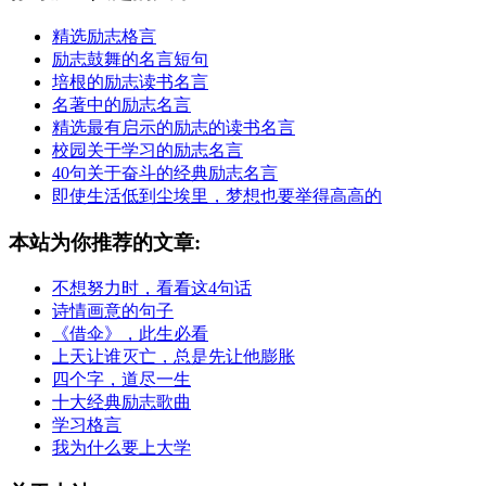
精选励志格言
励志鼓舞的名言短句
培根的励志读书名言
名著中的励志名言
精选最有启示的励志的读书名言
校园关于学习的励志名言
40句关于奋斗的经典励志名言
即使生活低到尘埃里，梦想也要举得高高的
本站为你推荐的文章:
不想努力时，看看这4句话
诗情画意的句子
《借伞》，此生必看
上天让谁灭亡，总是先让他膨胀
四个字，道尽一生
十大经典励志歌曲
学习格言
我为什么要上大学