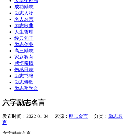
大学生励志
成功励志
励志人物
名人名言
励志歌曲
人生哲理
经典句子
励志创业
高三励志
家庭教育
感悟亲情
伤感日志
励志书籍
励志诗歌
励志奖学金
六字励志名言
发布时间：2022-01-04 来源：
励志金言
分类：
励志名
言
六字励志名言