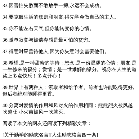
33.因害怕失败而不敢放手一搏,永远不会成功。
34.要克服生活的焦虑和沮丧,得先学会做自己的主人。
35.你不能左右天气,但你能转变你的心情。
36.孤单寂寞与被遗弃感是最可怕的贫穷。
37.得意时应善待他人,因为你失意时会需要他们。
38.希望,是一种甜蜜的等待；想念,是一份温馨的心情；朋友,是
一生修来的福分；爱情；是一世难解的缘分。祝你在人生的道
路上多点快乐！多点开心！
39.世界上有两种人：索取者和给予者。前者也许能吃得更好,
但后者绝对能睡得更香。
40.分离对爱情的作用和风对火的作用相同：熊熊烈火被风越
吹越旺,小火苗被风一吹就灭。
阅读了本文的网友还阅读下列精彩文章：
[关于勤学的励志名言][人生励志格言四十条]