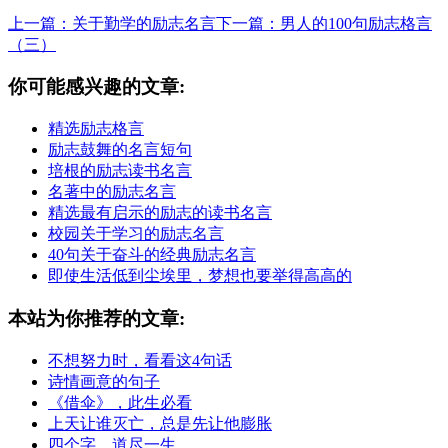
上一篇：关于勤学的励志名言
下一篇：男人的100句励志格言
（三）
你可能感兴趣的文章:
精选励志格言
励志鼓舞的名言短句
培根的励志读书名言
名著中的励志名言
精选最有启示的励志的读书名言
校园关于学习的励志名言
40句关于奋斗的经典励志名言
即使生活低到尘埃里，梦想也要举得高高的
本站为你推荐的文章:
不想努力时，看看这4句话
诗情画意的句子
《借伞》，此生必看
上天让谁灭亡，总是先让他膨胀
四个字，道尽一生