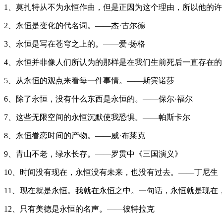
1、莫扎特从不为永恒作曲，但是正因为这个理由，所以他的
2、永恒是变化的代名词。——杰·古尔德
3、永恒是写在苍穹之上的。——爱·扬格
4、永恒并非像人们所认为的那样是在我们生前死后一直存在的
5、从永恒的观点来看每一件事情。——斯宾诺莎
6、除了永恒，没有什么东西是永恒的。——保尔·福尔
7、这些无限空间的永恒沉默使我恐惧。——帕斯卡尔
8、永恒眷恋时间的产物。——威·布莱克
9、青山不老，绿水长存。——罗贯中《三国演义》
10、时间没有现在，永恒没有未来，也没有过去。——丁尼生
11、现在就是永恒。我就在永恒之中。一句话，永恒就是现在
12、只有美德是永恒的名声。——彼特拉克