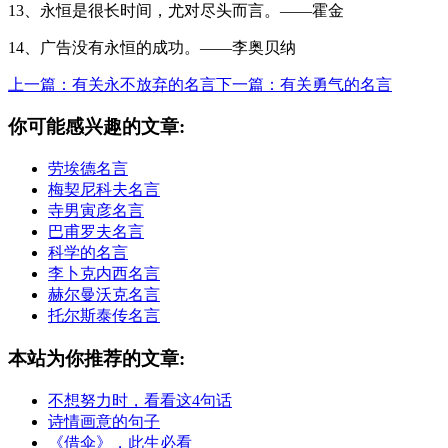
13、永恒是很长时间，尤对尽头而言。——霍金
14、广告没有永恒的成功。——李奥贝纳
上一篇：有关永不放弃的名言
下一篇：有关勇气的名言
你可能感兴趣的文章:
劳埃德名言
梅契尼科夫名言
寺男寅彦名言
巴甫罗夫名言
科学的名言
李卜克内西名言
赫尔曼沃克名言
托尔斯泰传名言
本站为你推荐的文章:
不想努力时，看看这4句话
诗情画意的句子
《借伞》，此生必看