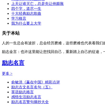
上天让谁灭亡，总是先让他膨胀
四个字，道尽一生
十大经典励志歌曲
学习格言
我为什么要上大学
关于本站
人的一生总会有波折，总会经历磨难，这些磨难也代表着我们的
励志金言：也许这里能让您找回自己，重新踏上自己的征途，
励志名言
更多 >
俞敏洪《赢在中国》精彩点评
励志古文名言名句（五）
英语励志格言
感悟生活励志名言
励志名言警句摘抄大全