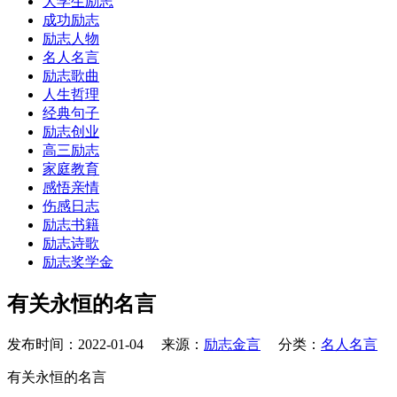
大学生励志
成功励志
励志人物
名人名言
励志歌曲
人生哲理
经典句子
励志创业
高三励志
家庭教育
感悟亲情
伤感日志
励志书籍
励志诗歌
励志奖学金
有关永恒的名言
发布时间：2022-01-04 来源：
励志金言
分类：
名人名言
有关永恒的名言