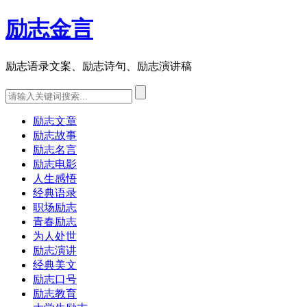
励志金言
励志语录文案、励志诗句、励志演讲稿
励志文章
励志故事
励志名言
励志电影
人生感悟
经典语录
职场励志
青春励志
为人处世
励志演讲
经典美文
励志口号
励志教育