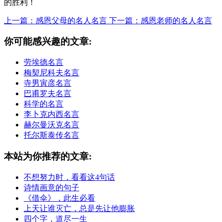
的胜利！
上一篇：感恩父母的名人名言
下一篇：感恩老师的名人名言
你可能感兴趣的文章:
劳埃德名言
梅契尼科夫名言
寺男寅彦名言
巴甫罗夫名言
科学的名言
李卜克内西名言
赫尔曼沃克名言
托尔斯泰传名言
本站为你推荐的文章:
不想努力时，看看这4句话
诗情画意的句子
《借伞》，此生必看
上天让谁灭亡，总是先让他膨胀
四个字，道尽一生