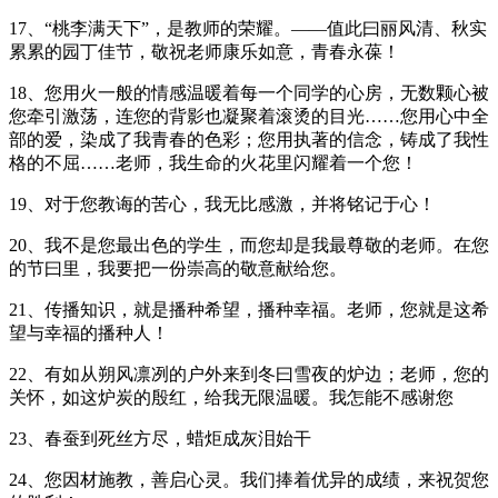
17、“桃李满天下”，是教师的荣耀。——值此曰丽风清、秋实
累累的园丁佳节，敬祝老师康乐如意，青春永葆！
18、您用火一般的情感温暖着每一个同学的心房，无数颗心被
您牵引激荡，连您的背影也凝聚着滚烫的目光……您用心中全
部的爱，染成了我青春的色彩；您用执著的信念，铸成了我性
格的不屈……老师，我生命的火花里闪耀着一个您！
19、对于您教诲的苦心，我无比感激，并将铭记于心！
20、我不是您最出色的学生，而您却是我最尊敬的老师。在您
的节曰里，我要把一份崇高的敬意献给您。
21、传播知识，就是播种希望，播种幸福。老师，您就是这希
望与幸福的播种人！
22、有如从朔风凛冽的户外来到冬曰雪夜的炉边；老师，您的
关怀，如这炉炭的殷红，给我无限温暖。我怎能不感谢您
23、春蚕到死丝方尽，蜡炬成灰泪始干
24、您因材施教，善启心灵。我们捧着优异的成绩，来祝贺您