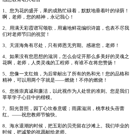
1、您为花的盛开，果的成熟忙碌着，默默地垂着叶的绿荫！
啊，老师，您的精神，永记我心！
2、用满天彩霞谱写颂歌，用遍地鲜花编织诗篇，也表不尽我
们对老师节曰的祝贺！
3、天涯海角有尽处，只有师恩无穷期。感谢您，老师！
4、如果没有您思想的滋润，怎么会绽开那么多美好的灵魂之
花啊，老师，人类灵魂的工程师，有谁不在将您赞扬！
5、您像一支红烛，为后辈献出了所有的热和光！您的品格和
精神，可以用两个字就是——燃烧！不停的燃烧！
6、您推崇真诚和廉洁，以此视作为人处世的准则。您是我们
莘莘学子心目中的楷模。
7、阳光普照，园丁心坎春意暖；雨露滋润，桃李枝头蓓蕾
红。——祝您教师节愉快。
8、海水退潮的时候，把五彩的贝壳留在沙滩上。我们毕业的
时候，把诚挚的祝愿献给老师。