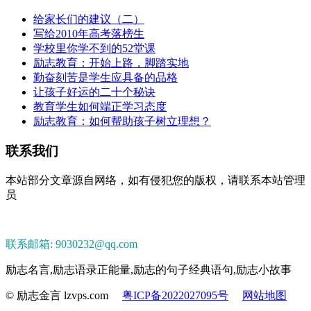
给家长们的建议（二）
写给2010年高考落榜生
学校里你学不到的52堂课
励志教育：开始上路，脚踏实地
勤奋刻苦是学生应具备的品格
让孩子好运的二十个秘诀
教育学生如何端正学习态度
励志教育：如何帮助孩子树立理想？
联系我们
本站部分文章源自网络，如有侵犯您的版权，请联系本站管理
员
联系邮箱: 9030232@qq.com
励志名言,励志语录正能量,励志的句子经典语句,励志小故事
© 励志金言 lzvps.com
粤ICP备2022027095号
网站地图