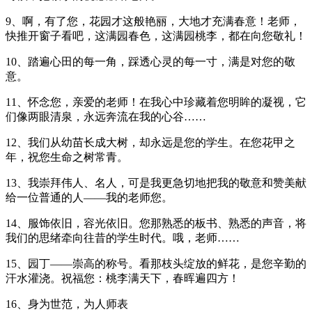
9、啊，有了您，花园才这般艳丽，大地才充满春意！老师，
快推开窗子看吧，这满园春色，这满园桃李，都在向您敬礼！
10、踏遍心田的每一角，踩透心灵的每一寸，满是对您的敬
意。
11、怀念您，亲爱的老师！在我心中珍藏着您明眸的凝视，它
们像两眼清泉，永远奔流在我的心谷……
12、我们从幼苗长成大树，却永远是您的学生。在您花甲之
年，祝您生命之树常青。
13、我崇拜伟人、名人，可是我更急切地把我的敬意和赞美献
给一位普通的人――我的老师您。
14、服饰依旧，容光依旧。您那熟悉的板书、熟悉的声音，将
我们的思绪牵向往昔的学生时代。哦，老师……
15、园丁——崇高的称号。看那枝头绽放的鲜花，是您辛勤的
汗水灌浇。祝福您：桃李满天下，春晖遍四方！
16、身为世范，为人师表