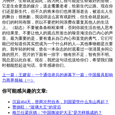
为例外。生命就是如此，因为死亡很可能是生命最好的造物，
它是生命更迭的媒介，送走耄耋老者，给新生代让路。现在你
们还是新生代，但不久的将来你们也将逐渐老去，被送出人生
的舞台；很抱歉，我说得这么富有戏剧性，但生命就是如此。
你们的时间有限，所以不要把时间浪费在重复其他人的生活
上。（励志）不要被条条框框束缚，否则你就生活在他人思考
的结果里。不要让他人的观点所发出的噪音淹没自己内心的声
音。最为重要的是，要有遵从自己内心和直觉的勇气，它们可
能已经知道你其实想成为一个什么样的人—其他事物都是次要
的。我年轻的时候，曾在一本杂志的封底看过一张清晨乡间公
路的照片。照片的下面有一排字：物有所不足，智有所不明。
我总是以此自省。现在，我把这句话也送给你们，希望我们随
时都能想起这句话。非常感谢你们。
上一篇：王建宙：一个通信老兵的谢幕
下一篇：中国最具影响
力商界领袖（一）
你可能感兴趣的文章:
沉寂464天，曾两次想自杀，刘国梁凭什么东山再起？
曹德旺：“玻璃大王”的背后
格兰仕梁庆德：“中国微波炉大王”是怎样炼成的？