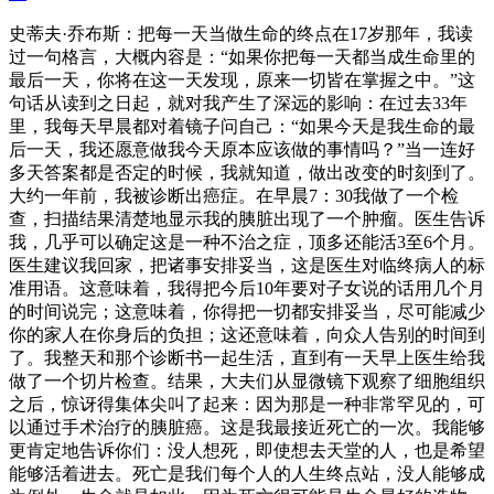
史蒂夫·乔布斯：把每一天当做生命的终点在17岁那年，我读
过一句格言，大概内容是：“如果你把每一天都当成生命里的
最后一天，你将在这一天发现，原来一切皆在掌握之中。”这
句话从读到之日起，就对我产生了深远的影响：在过去33年
里，我每天早晨都对着镜子问自己：“如果今天是我生命的最
后一天，我还愿意做我今天原本应该做的事情吗？”当一连好
多天答案都是否定的时候，我就知道，做出改变的时刻到了。
大约一年前，我被诊断出癌症。在早晨7：30我做了一个检
查，扫描结果清楚地显示我的胰脏出现了一个肿瘤。医生告诉
我，几乎可以确定这是一种不治之症，顶多还能活3至6个月。
医生建议我回家，把诸事安排妥当，这是医生对临终病人的标
准用语。这意味着，我得把今后10年要对子女说的话用几个月
的时间说完；这意味着，你得把一切都安排妥当，尽可能减少
你的家人在你身后的负担；这还意味着，向众人告别的时间到
了。我整天和那个诊断书一起生活，直到有一天早上医生给我
做了一个切片检查。结果，大夫们从显微镜下观察了细胞组织
之后，惊讶得集体尖叫了起来：因为那是一种非常罕见的，可
以通过手术治疗的胰脏癌。这是我最接近死亡的一次。我能够
更肯定地告诉你们：没人想死，即使想去天堂的人，也是希望
能够活着进去。死亡是我们每个人的人生终点站，没人能够成