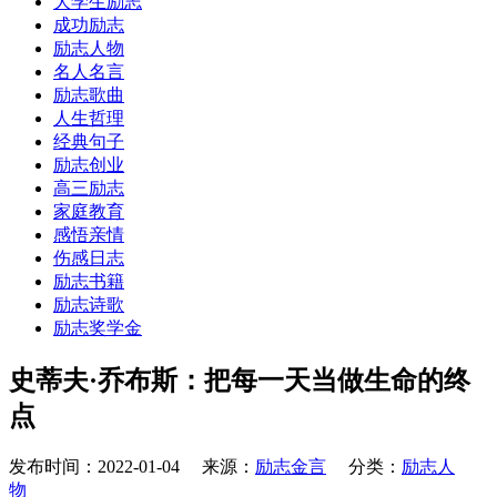
大学生励志
成功励志
励志人物
名人名言
励志歌曲
人生哲理
经典句子
励志创业
高三励志
家庭教育
感悟亲情
伤感日志
励志书籍
励志诗歌
励志奖学金
史蒂夫·乔布斯：把每一天当做生命的终
点
发布时间：2022-01-04 来源：
励志金言
分类：
励志人
物