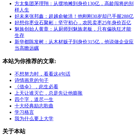
方太集团茅理翔：从摆地摊到身价130亿，高龄闯将的别
样人生
好未来张邦鑫：超越俞敏洪！他刚刚30岁却已手握288亿
好想你枣业石聚彬：坚守初心，农民卖枣25年身价百亿
魅族创始人黄章：从厨师到魅族老板，只有偏执狂才能
生存
新华都陈发树：从木材贩子到身价315亿，他说做企业应
当高瞻远瞩
本站为你推荐的文章:
不想努力时，看看这4句话
诗情画意的句子
《借伞》，此生必看
上天让谁灭亡，总是先让他膨胀
四个字，道尽一生
十大经典励志歌曲
学习格言
我为什么要上大学
关于本站