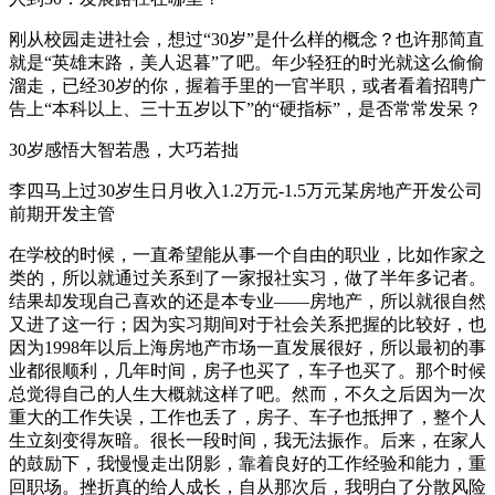
刚从校园走进社会，想过“30岁”是什么样的概念？也许那简直
就是“英雄末路，美人迟暮”了吧。年少轻狂的时光就这么偷偷
溜走，已经30岁的你，握着手里的一官半职，或者看着招聘广
告上“本科以上、三十五岁以下”的“硬指标”，是否常常发呆？
30岁感悟大智若愚，大巧若拙
李四马上过30岁生日月收入1.2万元-1.5万元某房地产开发公司
前期开发主管
在学校的时候，一直希望能从事一个自由的职业，比如作家之
类的，所以就通过关系到了一家报社实习，做了半年多记者。
结果却发现自己喜欢的还是本专业——房地产，所以就很自然
又进了这一行；因为实习期间对于社会关系把握的比较好，也
因为1998年以后上海房地产市场一直发展很好，所以最初的事
业都很顺利，几年时间，房子也买了，车子也买了。那个时候
总觉得自己的人生大概就这样了吧。然而，不久之后因为一次
重大的工作失误，工作也丢了，房子、车子也抵押了，整个人
生立刻变得灰暗。很长一段时间，我无法振作。后来，在家人
的鼓励下，我慢慢走出阴影，靠着良好的工作经验和能力，重
回职场。挫折真的给人成长，自从那次后，我明白了分散风险