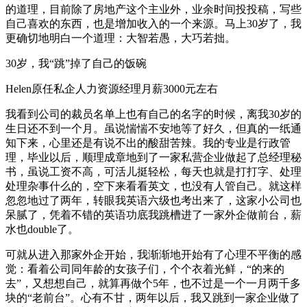
的道理，目前除了房地产这个主业外，业余时间投投稿，写些
自己喜欢的东西，也是增加收入的一个来源。马上30岁了，我
更确切地明白一个道理：大智若愚，大巧若拙。
30岁，我“跳”掉了自己的饭碗
Helen原任私企人力资源经理月薪3000元左右
我看到公司的裁员名单上也有自己的名字的时候，离我30岁的
生日还不到一个月。虽说惴惴不安地等了好久，但真的一纸通
知下来，心里还是有说不出的酸甜苦辣。我的专业是行政管
理，毕业以后，顺理成章地到了一家私营企业做起了总经理秘
书，虽说工资不高，可活儿挺轻松，每天也就是打打字、处理
处理杂事什么的，空下来看看英文，也没有人管自己。就这样
忽忽地过了两年，转眼我英语六级也考出来了，这家小公司也
呆腻了，凭着不错的英语功底我跳槽进了一家外企做前台，薪
水也double了。
可就从进入那家外企开始，我渐渐地开始有了心理不平衡的感
觉：看着公司同年龄的女孩子们，个个衣着光鲜，“的来的
去”，又想想自己，就算再做个5年，也不过是一个一月两千多
块的“老前台”。心有不甘，两年以后，我又跳到一家企业做了