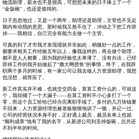
物流助理，薪水也不是很高，可想想未来的日子捧上了一个
“金饭碗”，也还是值得的。
日子忽忽地过，又是一个两年，助理还是助理，主管也不见近
期内有动我的意思。那时候我又熬不住了，冲动之下把工作辞
掉——我相信，自己完全有能力去做一个主管。
可真的到了才市我才发现现状并非如此，稍微好一点的工作，
都要求相关工作经验五年以上，像我这样的，再去做个助理，
都不是人人都要，因为我的经验也太单薄了。没有办法，已经
辞掉工作的我开始做起了“撒大网捞鱼”的事情，终于，在我辞
职两个多月的时候，有一家公司让我去做人力资源助理，我想
也没想，就答应了。
新工作其实并不难，也就交交四金，算算工资什么的，可就这
个，我却捅了一个大漏子——在算工资时不小心多打了一个
零，而这个员工恰恰已经办完离职手续了。多付的几万块钱要
不回来，人力资源经理也被老板狠狠地训了一顿，并记一过。
公司的经营状况本身不好，正好遇上裁员，裁员名单上也就
“顺利成章”地有了我的名字，从新进公司到丢掉饭碗，总共还
不到半年的时间。