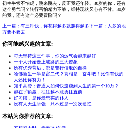
初生牛犊不怕虎，跳来跳去，反正我还年轻。30岁的你，还有
这个勇气吗？转行害怕精力不够，维持现状又心有不甘。30岁
的我，还有这个必要冒险吗？
上一篇：有三种钱，你花得越多就赚得越多
下一篇：人多的地
方要不要去
你可能感兴趣的文章:
每天坚持这三件事，你的运气会越来越好
一个人开始走上坡路的三大迹象
所有优秀背后，都是苦行僧般的自律
哈佛新生一半是富二代？真相是：奋斗吧！比你有钱的
人还比你努力！
知乎高赞：普通人如何快速赚到人生的第一个10万？
越在乎输赢，往往越不敢勇往直前
好习惯，是你最忠实的仆人
没有人天生坚强，只不过是一次次硬扛
本站为你推荐的文章: