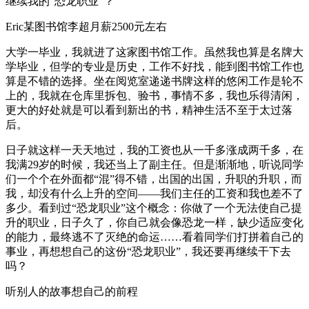
继续我的“恐龙职业”？
Eric某图书馆李超月薪2500元左右
大学一毕业，我就进了这家图书馆工作。虽然我也算是名牌大
学毕业，但学的专业是历史，工作不好找，能到图书馆工作也
算是不错的选择。坐在阅览室递递书牌这样的悠闲工作是轮不
上的，我就在仓库里拆包、验书，事情不多，我也乐得清闲，
更大的好处就是可以看到新出的书，精神生活不至于太过落
后。
日子就这样一天天地过，我的工资也从一千多涨成两千多，在
我满29岁的时候，我还当上了副主任。但是渐渐地，听说同学
们一个个在外面都“混”得不错，出国的出国，升职的升职，而
我，却没有什么上升的空间——我们主任的工资和我也差不了
多少。看到过“恐龙职业”这个概念：你做了一个无法使自己提
升的职业，日子久了，你自己就会像恐龙一样，缺少适应变化
的能力，最终逃不了灭绝的命运……看着同学们打拼着自己的
事业，再想想自己的这份“恐龙职业”，我还要再继续干下去
吗？
听别人的故事想自己的前程