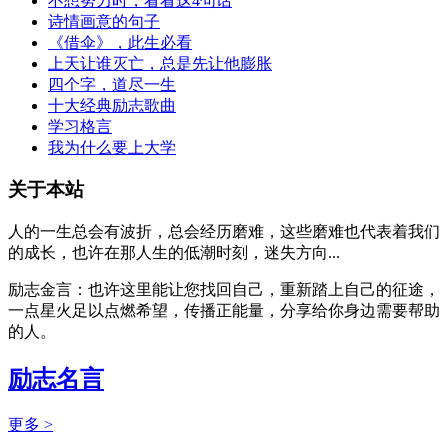
不想努力时，看看这4句话
诗情画意的句子
《借伞》，此生必看
上天让谁灭亡，总是先让他膨胀
四个字，道尽一生
十大经典励志歌曲
学习格言
我为什么要上大学
关于本站
人的一生总会有波折，总会经历磨难，这些磨难也代表着我们
的成长，也许在那人生的低潮时刻，迷失方向...
励志金言：也许这里能让您找回自己，重新踏上自己的征途，
一点星火足以点燃希望，传播正能量，分享给你身边需要帮助
的人。
励志名言
更多 >