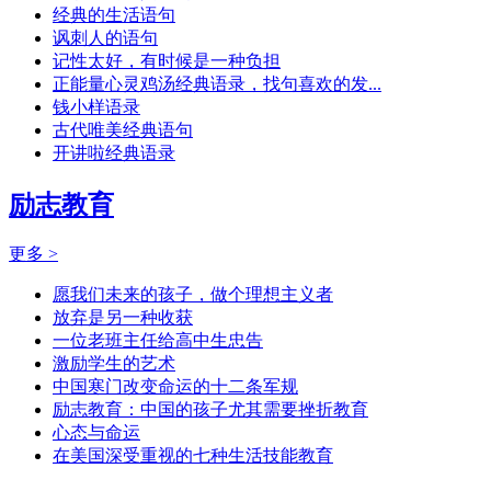
经典的生活语句
讽刺人的语句
记性太好，有时候是一种负担
正能量心灵鸡汤经典语录，找句喜欢的发...
钱小样语录
古代唯美经典语句
开讲啦经典语录
励志教育
更多 >
愿我们未来的孩子，做个理想主义者
放弃是另一种收获
一位老班主任给高中生忠告
激励学生的艺术
中国寒门改变命运的十二条军规
励志教育：中国的孩子尤其需要挫折教育
心态与命运
在美国深受重视的七种生活技能教育