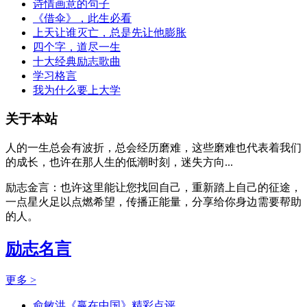
诗情画意的句子
《借伞》，此生必看
上天让谁灭亡，总是先让他膨胀
四个字，道尽一生
十大经典励志歌曲
学习格言
我为什么要上大学
关于本站
人的一生总会有波折，总会经历磨难，这些磨难也代表着我们
的成长，也许在那人生的低潮时刻，迷失方向...
励志金言：也许这里能让您找回自己，重新踏上自己的征途，
一点星火足以点燃希望，传播正能量，分享给你身边需要帮助
的人。
励志名言
更多 >
俞敏洪《赢在中国》精彩点评