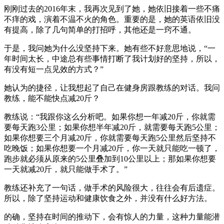
刚刚过去的2016年末，我再次见到了她，她依旧接着一些不痛
不痒的戏，演着不温不火的角色。重要的是，她的英语依旧没
有提高，除了几句简单的打招呼，其他还是一窍不通。
于是，我问她为什么没坚持下来。她有些不好意思地说，“一
年时间太长，中途总有些事情打断了我计划好的坚持，所以，
有没有短一点见效的方式？”
她认为的捷径，让我想起了自己在健身房跟教练的对话。我问
教练，能不能快点减20斤？
教练说：“我跟你这么分析吧。如果你想一年减20斤，你就需
要每天跑3公里；如果你想半年减20斤，就需要每天跑5公里；
如果你想要三个月减20斤，你就需要每天跑5公里然后坚持不
吃晚饭；如果你想要一个月减20斤，你一天就只能吃一顿了，
跑步就必须从原来的5公里叠加到10公里以上；那如果你想要
一天就减20斤，就只能做手术了。”
教练还补充了一句话，做手术的风险很大，往往会有后遗症。
所以，除了坚持运动和健康饮食之外，并没有什么好方法。
的确，坚持在时间的推动下，会有惊人的力量，这种力量能潜