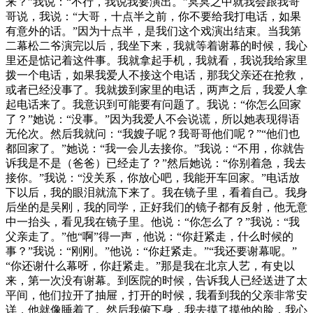
来？”我说：“不行，我说我要演出。”冥冥之中就我会跟我哥
哥说，我说：“大哥，十点半之前，你不要给我打电话，如果
有意外的话。”因为十点半，是我们这个戏演出结束。当我第
二幕松二爷演完以后，我坐下来，我就等着谢幕的时候，我心
里还是惦记着这件事。我就拿起手机，我就看，我说我给家里
拨一个电话，如果我爱人不接这个电话，那我父亲还在抢救，
或者已经没事了。我就拨到家里的电话，两声之后，我爱人拿
起电话来了。我意识到可能要有问题了。我说：“你怎么回家
了？”她说：“没事。”因为我爱人不会说谎，所以她表现得语
无伦次。然后我就问：“我嫂子呢？我哥哥他们呢？”“他们也
都回家了。”她说：“我一会儿去接你。”我说：“不用，你就告
诉我是不是（爸爸）已经走了？”然后她说：“你别着急，我去
接你。”我说：“没关系，你放心吧，我能开车回家。”电话放
下以后，我的眼泪就流下来了。我在镜子里，看着自己。我身
后坐的是吴刚，我的同学，正好我们的镜子都有反射，他无意
中一抬头，看见我在镜子里。他说：“你怎么了？”我说：“我
父亲走了。”他“啊”得一声，他说：“你赶紧走，什么时候的
事？”我说：“刚刚。”他说：“你赶紧走。”“我还要谢幕呢。”
“你还谢什么幕呀，你赶紧走。”那是我在北京人艺，有史以
来，第一次没有谢幕。到医院的时候，告诉我人已经送进了太
平间，他们拉开了抽屉，打开的时候，我看到我的父亲非常安
详，他就像睡着了。然后我俯下身，我去摸了摸他的脸，我心