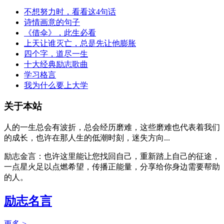
不想努力时，看看这4句话
诗情画意的句子
《借伞》，此生必看
上天让谁灭亡，总是先让他膨胀
四个字，道尽一生
十大经典励志歌曲
学习格言
我为什么要上大学
关于本站
人的一生总会有波折，总会经历磨难，这些磨难也代表着我们
的成长，也许在那人生的低潮时刻，迷失方向...
励志金言：也许这里能让您找回自己，重新踏上自己的征途，
一点星火足以点燃希望，传播正能量，分享给你身边需要帮助
的人。
励志名言
更多 >