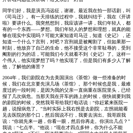
同学们好，我是演员冯远征，谢谢。最近我在拍一部话剧，叫
《司马迁》。有一天排练的过程中，我就纠结于，我在《开讲
啦》要讲什么。我突然想到，我应该讲一讲，我们年轻人，都
有的一个东西——梦想。我们年轻人的梦想和理想，就真的能
够在现实中实现吗？可能大家知道司马迁，知道《史记》，还
知道一个什么？宫刑，对吧？宫刑就是被阉割了，但如果那一
时刻，他放弃了自己的生命，他不接受这个非常耻辱的，受到
阉割的行为的话，可能我们今天就看不到《史记》了。这样一
个伟人，他实现梦想了吗？他实现了，但是我们有多少人了解
他，了解他的痛苦？
2004年，我们剧院在为去美国演出《茶馆》做一些准备的时
候，我们在北京要先演几场《茶馆》。那个时候也是我，最难
度过的一段时间，是因为我的父亲一直病重在医院里头，已经
报了几次病危。当那天我在开车的路上的时候，很快就要到我
的剧院的时候，突然我哥哥给我打电话说：“你赶紧来医院一
趟，说报病危了。”当时实际上我右拐是去剧院，左拐就能看
见去医院的那个口，然后我说不行，我要去演出。我哥跟我
说：“你就先来一趟，你看一眼，然后你再走。你演出几点？”
我说：“七点半。”他说：“现在才四点多钟，你为什么不能