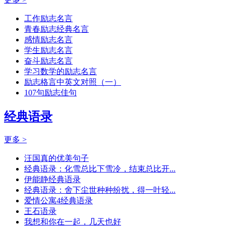
工作励志名言
青春励志经典名言
感情励志名言
学生励志名言
奋斗励志名言
学习数学的励志名言
励志格言中英文对照（一）
107句励志佳句
经典语录
更多 >
汪国真的优美句子
经典语录：化雪总比下雪冷，结束总比开...
伊能静经典语录
经典语录：舍下尘世种种纷扰，得一叶轻...
爱情公寓4经典语录
王石语录
我想和你在一起，几天也好