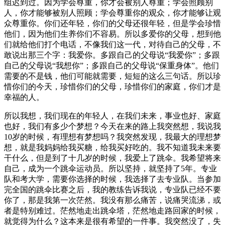
组迟到过。因为学会尊重，你才会被别人尊重；学会照顾别
人，你才能够被别人照顾；学会尊重你的观众，你才能够让观
众尊重你。你们还年轻，你们的父母还很年轻，但是学会珍惜
他们，因为他们生养你们不容易。所以多爱你的父母，想到他
们就给他们打个电话，不像我们这一代，对待自己的父母，不
敢说出那三个字：我爱你。多跟自己的父母说“我爱你”；多跟
自己的父母说“我想你”；多跟自己的父母说“保重身体”。他们
需要的不是钱，他们可能就需要，短短的这么三句话。所以珍
惜你们的今天，珍惜你们的父母，珍惜你们的家庭，你们才是
幸福的人。
所以我想，我们现在的年轻人，在我们未来，事业也好、家庭
也好，我们有多少个梦想？今天在来的路上我突然想，我说我
10岁的时候，有理想有梦想吗？我突然发现，我最大的理想梦
想，就是我妈妈给我买糖，给我买好吃的。我不知道我未来要
干什么，但是到了十几岁的时候，我爱上了跳伞。我希望将来
自己，成为一个跳伞运动员。所以坚持，就坚持了5年。专业
队和考大学，需要你选择的时候，我选择了去专业队。当参加
完全国的跳伞比赛之后，我的教练告诉我说，专业队已经不要
你了，那是我第一次茫然。我没有那么痛苦，说痛哭流涕，或
者是特别难过。茫然地走出跳伞塔，茫然地走路回家的时候，
就觉得为什么？这本来是很有希望的一件事。我突然没了，失