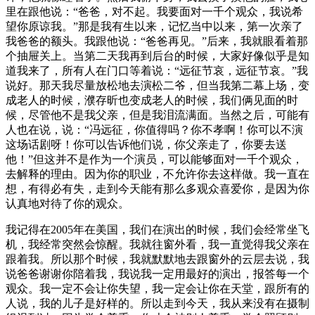
里在跟他说：“爸爸，对不起。我要面对一千个观众，我说希
望你原谅我。”那是我有生以来，记忆当中以来，第一次亲了
我爸爸的额头。我跟他说：“爸爸再见。”后来，我就眼看着那
个抽屉关上。当第二天我再到后台的时候，大家好像似乎是知
道我来了，所有人在门口等着说：“远征节哀，远征节哀。”我
说好。那天我尽量放松地去演松二爷，但当我第二幕上场，变
成老人的时候，濮存昕也变成老人的时候，我们俩见面的时
候，尽管他不是我父亲，但是我泪流满面。当然之后，可能有
人也在说，说：“冯远征，你值得吗？你不孝啊！你可以不演
这场话剧呀！你可以告诉他们说，你父亲走了，你要去送
他！”但这并不是作为一个演员，可以能够面对一千个观众，
去解释的理由。因为你的职业，不允许你去这样做。我一直在
想，有得必有失，走到今天能有那么多观众喜爱你，是因为你
认真地对待了你的观众。
我记得在2005年在美国，我们在演出的时候，我们会经常坐飞
机，我经常突然会惊醒。我就往窗外看，我一直觉得我父亲在
跟着我。所以那个时候，我就默默地去跟窗外的云层去说，我
说爸爸谢谢你陪着我，我说我一定用最好的演出，报答每一个
观众。我一定不会让你失望，我一定会让你在天堂，跟所有的
人说，我的儿子是好样的。所以走到今天，我从来没有在摄制