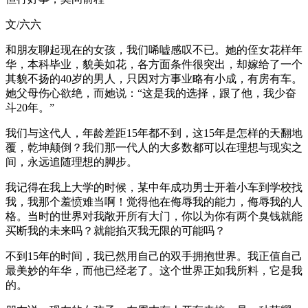
文/六六
和朋友聊起现在的女孩，我们唏嘘感叹不已。她的侄女花样年
华，本科毕业，貌美如花，各方面条件很突出，却嫁给了一个
其貌不扬的40岁的男人，只因对方事业略有小成，有房有车。
她父母伤心欲绝，而她说：“这是我的选择，跟了他，我少奋
斗20年。”
我们与这代人，年龄差距15年都不到，这15年是怎样的天翻地
覆，乾坤颠倒？我们那一代人的大多数都可以在理想与现实之
间，永远追随理想的脚步。
我记得在我上大学的时候，某中年成功男士开着小车到学校找
我，我那个羞愤难当啊！觉得他在侮辱我的能力，侮辱我的人
格。当时的世界对我敞开所有大门，你以为你有两个臭钱就能
买断我的未来吗？就能掐灭我无限的可能吗？
不到15年的时间，我已然用自己的双手拥抱世界。我正值自己
最美妙的年华，而他已经老了。这个世界正如我所料，它是我
的。