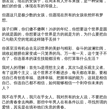
朋友说，现在的女孩子，在周末有人开车来接，是一种荣耀，
她们的价值，体现在车的等级上。
但愿这只是极少数的女孩，但愿现在所有的女孩依然怀有梦
想。
孩子们啊，你们傻不傻啊！20岁的年纪，你想要这个世界是圆
的就是圆的，你想要这个世界是方的就是方的，为什么要把自
己勾勒天空的笔就这样随手丢掉？
你甚至没有机会去见识世界的美妙与精彩、奋斗的波澜壮阔，
就收起翅膀在家变成一只笼养的鸟。万一有一天，这个笼子不
在了，你连基本的谋生技能都没有，你打算靠什么生活？
我对人的理解：首先Ta是理想主义者，其次Ta是乐观主义者。
有了这两个主义，这个世界才不断进步，每天都在革新。要相
信自己有创造幸福、选择幸福、把握幸福的能力，这就是相信
自己。你连自己都不相信，如何能够相信一个剥夺你未来的
人？
我不在乎男人，我只在乎女人。我对所有的女人说，不要把自
己的青春拿去殉葬。那些中年男人在有条件以后，寻找所谓的
爱情，其实是在填补他们失意的青春。