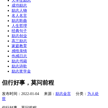
大学生励志
成功励志
励志人物
名人名言
励志歌曲
人生哲理
经典句子
励志创业
高三励志
家庭教育
感悟亲情
伤感日志
励志书籍
励志诗歌
励志奖学金
但行好事，莫问前程
发布时间：2022-01-04 来源：
励志金言
分类：
为人处
世
但行好事，莫问前程