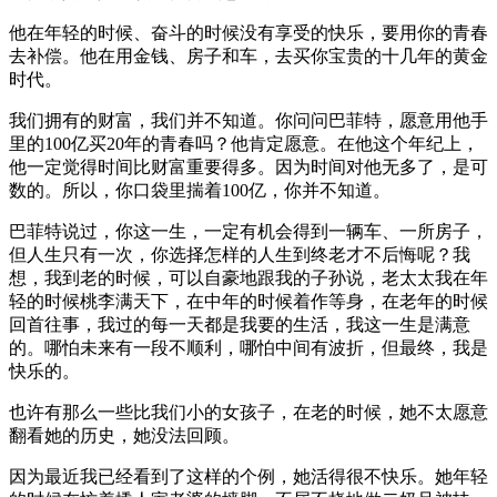
他在年轻的时候、奋斗的时候没有享受的快乐，要用你的青春
去补偿。他在用金钱、房子和车，去买你宝贵的十几年的黄金
时代。
我们拥有的财富，我们并不知道。你问问巴菲特，愿意用他手
里的100亿买20年的青春吗？他肯定愿意。在他这个年纪上，
他一定觉得时间比财富重要得多。因为时间对他无多了，是可
数的。所以，你口袋里揣着100亿，你并不知道。
巴菲特说过，你这一生，一定有机会得到一辆车、一所房子，
但人生只有一次，你选择怎样的人生到终老才不后悔呢？我
想，我到老的时候，可以自豪地跟我的子孙说，老太太我在年
轻的时候桃李满天下，在中年的时候着作等身，在老年的时候
回首往事，我过的每一天都是我要的生活，我这一生是满意
的。哪怕未来有一段不顺利，哪怕中间有波折，但最终，我是
快乐的。
也许有那么一些比我们小的女孩子，在老的时候，她不太愿意
翻看她的历史，她没法回顾。
因为最近我已经看到了这样的个例，她活得很不快乐。她年轻