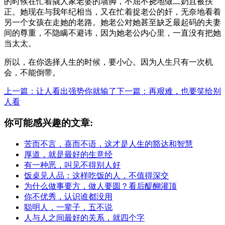
的时候在忙着撬人家老婆的墙脚，不屈不挠地做二奶且被扶
正。她现在与我年纪相当，又在忙着捉老公的奸，无奈地看着
另一个女孩在走她的老路。她老公对她甚至缺乏最起码的夫妻
间的尊重，不隐瞒不避讳，因为她老公内心里，一直没有把她
当太太。
所以，在你选择人生的时候，要小心。因为人生只有一次机
会，不能倒带。
上一篇：让人看出强势你就输了
下一篇：再艰难，也要笑给别
人看
你可能感兴趣的文章:
苦而不言，喜而不语，这才是人生的豁达和智慧
厚道，就是最好的生意经
有一种恶，叫见不得别人好
饭桌见人品：这样吃饭的人，不值得深交
为什么做事要方，做人要圆？看后醍醐灌顶
你不优秀，认识谁都没用
聪明人，一辈子，五不说
人与人之间最好的关系，就四个字