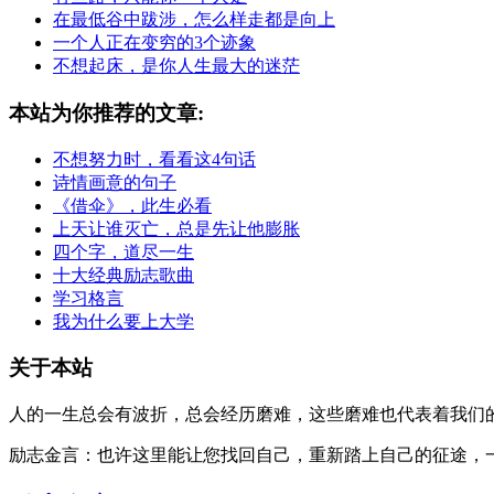
在最低谷中跋涉，怎么样走都是向上
一个人正在变穷的3个迹象
不想起床，是你人生最大的迷茫
本站为你推荐的文章:
不想努力时，看看这4句话
诗情画意的句子
《借伞》，此生必看
上天让谁灭亡，总是先让他膨胀
四个字，道尽一生
十大经典励志歌曲
学习格言
我为什么要上大学
关于本站
人的一生总会有波折，总会经历磨难，这些磨难也代表着我们的
励志金言：也许这里能让您找回自己，重新踏上自己的征途，