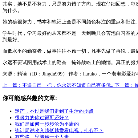
其实，她不是不努力，只是努力错了方向。现在仔细回想，每
为什么。
她的确很努力，书本和笔记上全是不同颜色标注的重点和批注
学生时代，学习最好的从来都不是一天到晚只会苦泡自习室的
到最好。
而低水平的勤奋者，做事往往不顾一切，凡事先做了再说，最
永远不要试图用战术上的勤奋，掩饰战略上的懒惰。真正的努
来源：精读（ID：Jingdu999）|作者：haruko，一个老电影爱
上一篇：不逼自己一把，你永远不知道自己有多优...
下一篇：
你可能感兴趣的文章:
迷茫，不过是我们走到了生活的拐点
很努力的你过得可还好？
我们是如何一步步沦为平庸的
统计局说收入越低越爱看电视，扎心不？
有些路，只能你一个人走