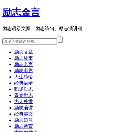
励志金言
励志语录文案、励志诗句、励志演讲稿
励志文章
励志故事
励志名言
励志电影
人生感悟
经典语录
职场励志
青春励志
为人处世
励志演讲
经典美文
励志口号
励志教育